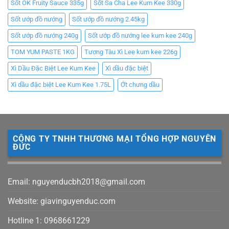
Sốt OK Fruity Sauce 335g
Sốt Sa Cha Lee Kum Kee 330g
Sốt ướp đồ nướng
Sốt ướp đồ nướng 2.45kg
Sốt ướp đồ nướng 240g
Sốt ướp đồ nướng lee kum kee 240g
TOM YUM PASTE 1KG
Tương Tàu Xì Lee kum kee 226g
Xì Dầu Đặc Biệt Lee Kum Kee
Xì dầu đặc biệt
Xì dầu đặc biệt Lee Kum Kee 1.75L
Ớt chưng dầu
CÔNG TY TNHH THƯƠNG MẠI TỔNG HỢP NGUYÊN
ĐỨC
Email: nguyenducbh2018@gmail.com
Website: giavinguyenduc.com
Hotline 1: 0968661229