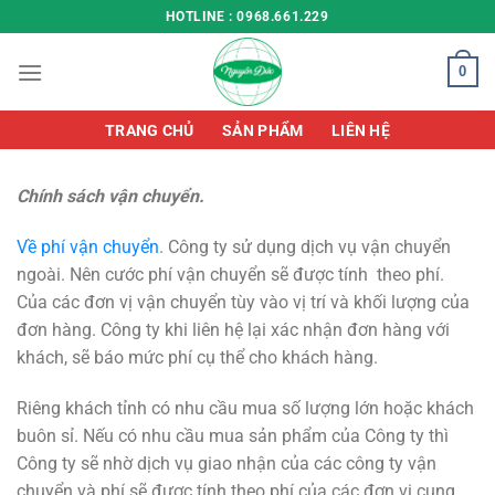
Chuyển
HOTLINE : 0968.661.229
đến
nội
0
dung
TRANG CHỦ
SẢN PHẨM
LIÊN HỆ
Chính sách vận chuyển.
Về phí vận chuyển
. Công ty sử dụng dịch vụ vận chuyển
ngoài. Nên cước phí vận chuyển sẽ được tính theo phí.
Của các đơn vị vận chuyển tùy vào vị trí và khối lượng của
đơn hàng. Công ty khi liên hệ lại xác nhận đơn hàng với
khách, sẽ báo mức phí cụ thể cho khách hàng.
Riêng khách tỉnh có nhu cầu mua số lượng lớn hoặc khách
buôn sỉ. Nếu có nhu cầu mua sản phẩm của Công ty thì
Công ty sẽ nhờ dịch vụ giao nhận của các công ty vận
chuyển và phí sẽ được tính theo phí của các đơn vị cung