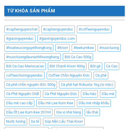
TỪ KHÓA SẢN PHẨM
#caphenguyenchat
#caphenguyenduc
#coffeenguyenduc
#giavinguyenduc
#giavinguyenduc.com
#hoatieuconguyethongkong
#Knorr
#leekumkee
#nuoctuong
#nuoctuongdaunanhthuonghang
Bột Ca Cao 500g
Bột Ca Cao Mariocacao
Bột Chanh Knorr 400g
Bột gà
Ca Cao
coffeechonnguyenduc
Coffee Chồn Nguyên Đức
Cà phê
Cà phê chồn nguyên đức 500g
Cà phê hạt Robusta 1kg (vị mộc)
Cà Phê Nguyên Chất
Cà Phê Nguyên Đức
Dầu hào
Dầu mè
Dầu mè cao cấp
Dầu mè Lee Kum Kee
Dầu mè nhập khẩu
Dầu Ớt Lee Kum Kee 207ml
Gia vị nhà hàng
lẩu thái
Nước tương
Sa tế
Súp Nền Lẩu Thái Knorr