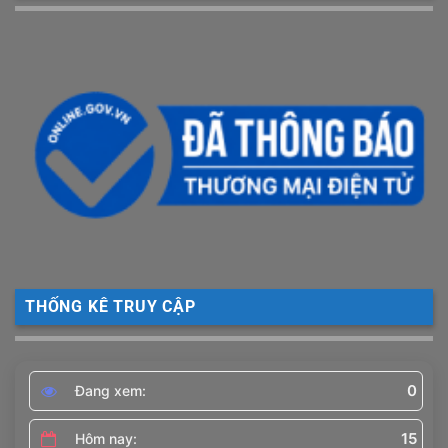
THỐNG KÊ TRUY CẬP
0
Đang xem:
15
Hôm nay: