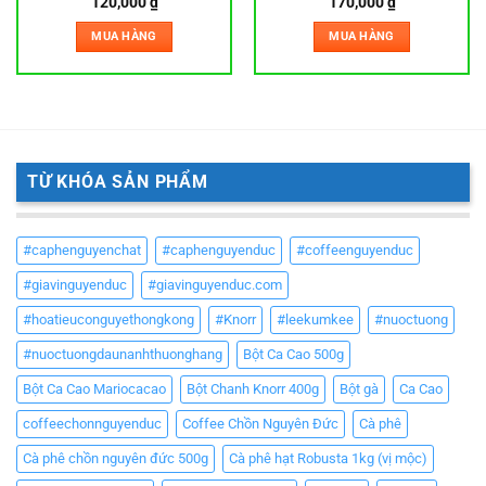
120,000
₫
170,000
₫
MUA HÀNG
MUA HÀNG
TỪ KHÓA SẢN PHẨM
#caphenguyenchat
#caphenguyenduc
#coffeenguyenduc
#giavinguyenduc
#giavinguyenduc.com
#hoatieuconguyethongkong
#Knorr
#leekumkee
#nuoctuong
#nuoctuongdaunanhthuonghang
Bột Ca Cao 500g
Bột Ca Cao Mariocacao
Bột Chanh Knorr 400g
Bột gà
Ca Cao
coffeechonnguyenduc
Coffee Chồn Nguyên Đức
Cà phê
Cà phê chồn nguyên đức 500g
Cà phê hạt Robusta 1kg (vị mộc)