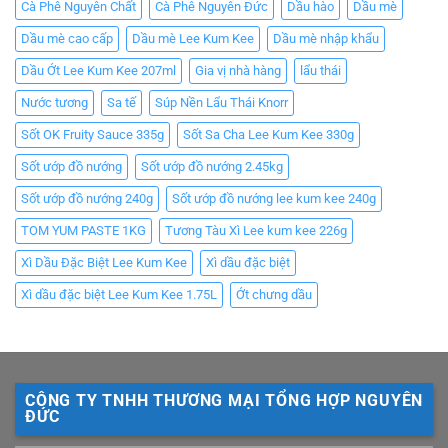
Cà Phê Nguyên Chất
Cà Phê Nguyên Đức
Dầu hào
Dầu mè
Dầu mè cao cấp
Dầu mè Lee Kum Kee
Dầu mè nhập khẩu
Dầu Ớt Lee Kum Kee 207ml
Gia vị nhà hàng
lẩu thái
Nước tương
Sa tế
Súp Nền Lẩu Thái Knorr
Sốt OK Fruity Sauce 335g
Sốt Sa Cha Lee Kum Kee 330g
Sốt ướp đồ nướng
Sốt ướp đồ nướng 2.45kg
Sốt ướp đồ nướng 240g
Sốt ướp đồ nướng lee kum kee 240g
TOM YUM PASTE 1KG
Tương Tàu Xì Lee kum kee 226g
Xì Dầu Đặc Biệt Lee Kum Kee
Xì dầu đặc biệt
Xì dầu đặc biệt Lee Kum Kee 1.75L
Ớt chưng dầu
CÔNG TY TNHH THƯƠNG MẠI TỔNG HỢP NGUYÊN
ĐỨC