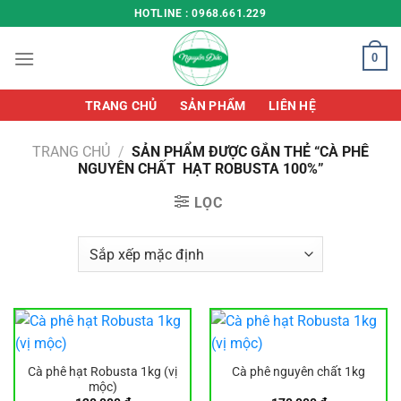
Chuyển
HOTLINE : 0968.661.229
đến
nội
0
dung
TRANG CHỦ
SẢN PHẨM
LIÊN HỆ
TRANG CHỦ
/
SẢN PHẨM ĐƯỢC GẮN THẺ “CÀ PHÊ
NGUYÊN CHẤT HẠT ROBUSTA 100%”
LỌC
Cà phê hạt Robusta 1kg (vị
Cà phê nguyên chất 1kg
mộc)