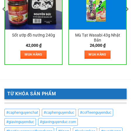
Sốt ướp đồ nướng 240g
Mù Tạt Wasabi 43g Nhật
Bản
42,000
₫
26,000
₫
MUA HÀNG
MUA HÀNG
TỪ KHÓA SẢN PHẨM
#caphenguyenchat
#caphenguyenduc
#coffeenguyenduc
#giavinguyenduc
#giavinguyenduc.com