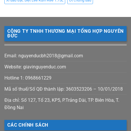
Xì dầu đặc biệt Lee Kum Kee 1.75L
Ớt chưng dầu
CÔNG TY TNHH THƯƠNG MẠI TỔNG HỢP NGUYÊN
ĐỨC
Email: nguyenducbh2018@gmail.com
Website: giavinguyenduc.com
Hotline 1: 0968661229
Mã số thuế/Số QĐ thành lập: 3603523206 – 10/01/2018
Địa chỉ: Số 127, Tổ 23, KP5, P.Trảng Dài, TP. Biên Hòa, T.
Đồng Nai
CÁC CHÍNH SÁCH