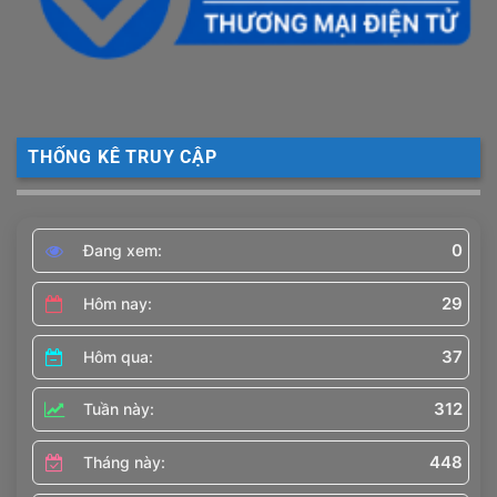
THỐNG KÊ TRUY CẬP
0
Đang xem:
29
Hôm nay:
37
Hôm qua:
312
Tuần này:
448
Tháng này: