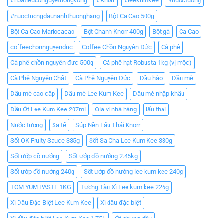
#hoatieuconguyethongkong
#Knorr
#leekumkee
#nuoctuong
#nuoctuongdaunanhthuonghang
Bột Ca Cao 500g
Bột Ca Cao Mariocacao
Bột Chanh Knorr 400g
Bột gà
Ca Cao
coffeechonnguyenduc
Coffee Chồn Nguyên Đức
Cà phê
Cà phê chồn nguyên đức 500g
Cà phê hạt Robusta 1kg (vị mộc)
Cà Phê Nguyên Chất
Cà Phê Nguyên Đức
Dầu hào
Dầu mè
Dầu mè cao cấp
Dầu mè Lee Kum Kee
Dầu mè nhập khẩu
Dầu Ớt Lee Kum Kee 207ml
Gia vị nhà hàng
lẩu thái
Nước tương
Sa tế
Súp Nền Lẩu Thái Knorr
Sốt OK Fruity Sauce 335g
Sốt Sa Cha Lee Kum Kee 330g
Sốt ướp đồ nướng
Sốt ướp đồ nướng 2.45kg
Sốt ướp đồ nướng 240g
Sốt ướp đồ nướng lee kum kee 240g
TOM YUM PASTE 1KG
Tương Tàu Xì Lee kum kee 226g
Xì Dầu Đặc Biệt Lee Kum Kee
Xì dầu đặc biệt