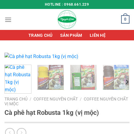
Chuyển
HOTLINE : 0968.661.229
đến
nội
0
dung
TRANG CHỦ
SẢN PHẨM
LIÊN HỆ
TRANG CHỦ
/
COFFEE NGUYÊN CHẤT
/
COFFEE NGUYÊN CHẤT
VỊ MỘC
Cà phê hạt Robusta 1kg (vị mộc)