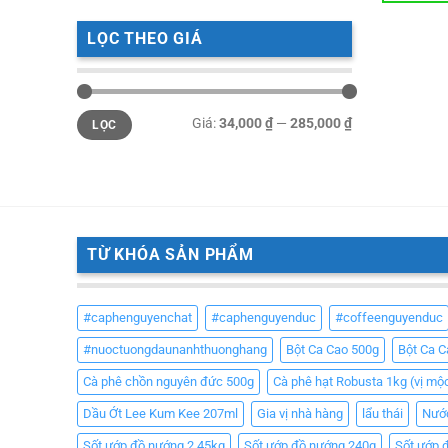
LỌC THEO GIÁ
Giá
Giá
Giá:
34,000 ₫
—
285,000 ₫
LỌC
tối
tối
thiểu
đa
TỪ KHÓA SẢN PHẨM
#caphenguyenchat
#caphenguyenduc
#coffeenguyenduc
#nuoctuongdaunanhthuonghang
Bột Ca Cao 500g
Bột Ca 
Cà phê chồn nguyên đức 500g
Cà phê hạt Robusta 1kg (vị mộ
Dầu Ớt Lee Kum Kee 207ml
Gia vị nhà hàng
lẩu thái
Nướ
Sốt ướp đồ nướng 2.45kg
Sốt ướp đồ nướng 240g
Sốt ướp 