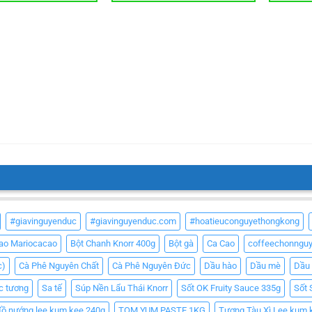
#giavinguyenduc
#giavinguyenduc.com
#hoatieuconguyethongkong
Cao Mariocacao
Bột Chanh Knorr 400g
Bột gà
Ca Cao
coffeechonngu
c)
Cà Phê Nguyên Chất
Cà Phê Nguyên Đức
Dầu hào
Dầu mè
Dầu
c tương
Sa tế
Súp Nền Lẩu Thái Knorr
Sốt OK Fruity Sauce 335g
Sốt 
đồ nướng lee kum kee 240g
TOM YUM PASTE 1KG
Tương Tàu Xì Lee kum 