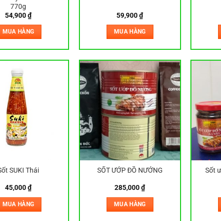
770g
54,900
₫
59,900
₫
MUA HÀNG
MUA HÀNG
Sốt SUKI Thái
SỐT ƯỚP ĐỒ NƯỚNG
Sốt 
45,000
₫
285,000
₫
MUA HÀNG
MUA HÀNG