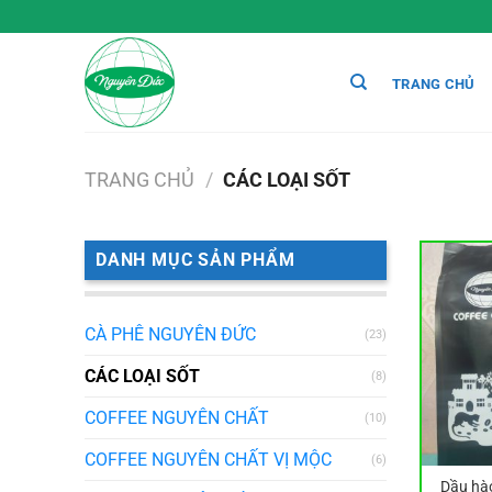
Chuyển
đến
nội
TRANG CHỦ
dung
TRANG CHỦ
/
CÁC LOẠI SỐT
DANH MỤC SẢN PHẨM
CÀ PHÊ NGUYÊN ĐỨC
(23)
CÁC LOẠI SỐT
(8)
COFFEE NGUYÊN CHẤT
(10)
COFFEE NGUYÊN CHẤT VỊ MỘC
(6)
Dầu hà