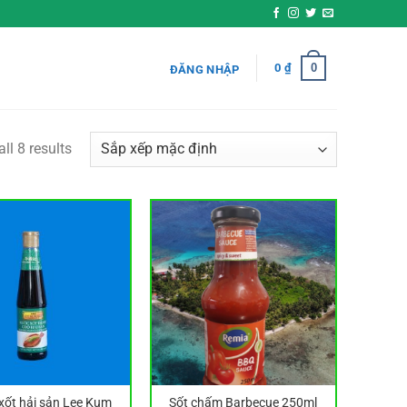
0
0
₫
ĐĂNG NHẬP
ll 8 results
xốt hải sản Lee Kum
Sốt chấm Barbecue 250ml