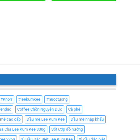
#Knorr
#leekumkee
#nuoctuong
yenduc
Coffee Chồn Nguyên Đức
Cà phê
 mè cao cấp
Dầu mè Lee Kum Kee
Dầu mè nhập khẩu
Sa Cha Lee Kum Kee 330g
Sốt ướp đồ nướng
kee 226g
Xì Dầu Đặc Biệt Lee Kum Kee
Xì dầu đặc biệt