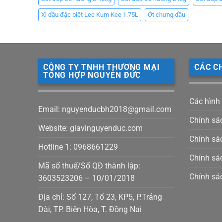
Xì dầu đặc biệt Lee Kum Kee 1.75L
Ớt chưng dầu
CÔNG TY TNHH THƯƠNG MẠI
CÁC C
TỔNG HỢP NGUYÊN ĐỨC
Các hình
Email: nguyenducbh2018@gmail.com
Chính sá
Website: giavinguyenduc.com
Chính sác
Hotline 1: 0968661229
Chính sá
Mã số thuế/Số QĐ thành lập:
Chính sá
3603523206 – 10/01/2018
Địa chỉ: Số 127, Tổ 23, KP5, P.Trảng
Dài, TP. Biên Hòa, T. Đồng Nai