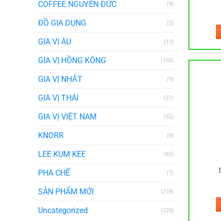
COFFEE NGUYÊN ĐỨC
(9)
ĐỒ GIA DỤNG
(2)
GIA VỊ ÂU
(11)
GIA VỊ HỒNG KÔNG
(102)
GIA VỊ NHẬT
(9)
GIA VỊ THÁI
(27)
GIA VỊ VIỆT NAM
(52)
KNORR
(8)
LEE KUM KEE
(65)
PHA CHẾ
(7)
SẢN PHẨM MỚI
(218)
Uncategorized
(225)