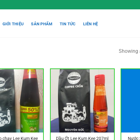
GIỚI THIỆU
SẢN PHẨM
TIN TỨC
LIÊN HỆ
Showing a
o chay Lee Kum Kee
Dầu Ớt Lee Kum Kee 207ml
Nước 