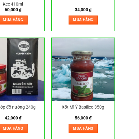
Kee 410ml
60,000
₫
34,000
₫
MUA HÀNG
MUA HÀNG
ướp đồ nướng 240g
Xốt Mì Ý Basilico 350g
42,000
₫
56,000
₫
MUA HÀNG
MUA HÀNG