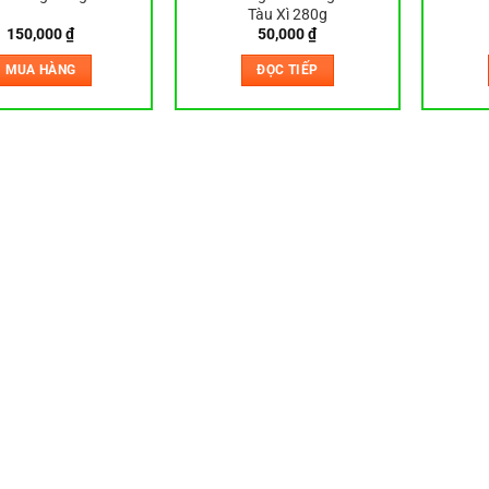
Tàu Xì 280g
150,000
₫
50,000
₫
MUA HÀNG
ĐỌC TIẾP