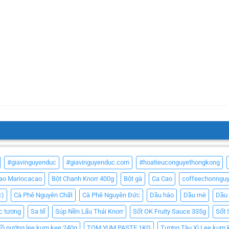
#giavinguyenduc
#giavinguyenduc.com
#hoatieuconguyethongkong
Cao Mariocacao
Bột Chanh Knorr 400g
Bột gà
Ca Cao
coffeechonngu
c)
Cà Phê Nguyên Chất
Cà Phê Nguyên Đức
Dầu hào
Dầu mè
Dầu
c tương
Sa tế
Súp Nền Lẩu Thái Knorr
Sốt OK Fruity Sauce 335g
Sốt 
đồ nướng lee kum kee 240g
TOM YUM PASTE 1KG
Tương Tàu Xì Lee kum 