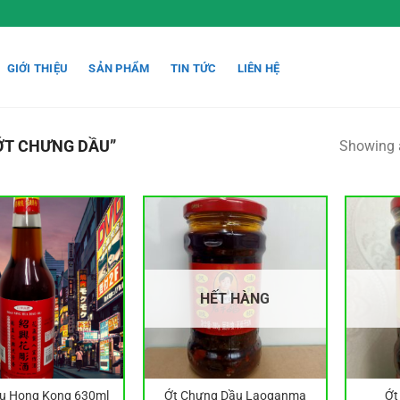
GIỚI THIỆU
SẢN PHẨM
TIN TỨC
LIÊN HỆ
ỚT CHƯNG DẦU”
Showing a
HẾT HÀNG
êu Hong Kong 630ml
Ớt Chưng Dầu Laoganma
Ớt