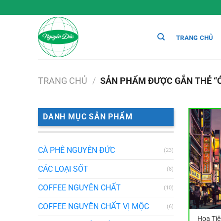
Chuyển
đến
nội
TRANG CHỦ
dung
TRANG CHỦ
/
SẢN PHẨM ĐƯỢC GẮN THẺ “
DANH MỤC SẢN PHẨM
CÀ PHÊ NGUYÊN ĐỨC
(23)
CÁC LOẠI SỐT
(8)
COFFEE NGUYÊN CHẤT
(10)
COFFEE NGUYÊN CHẤT VỊ MỘC
(6)
Hoa Ti