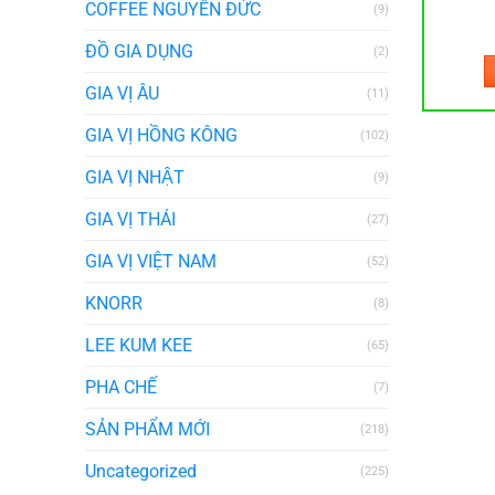
COFFEE NGUYÊN ĐỨC
(9)
ĐỒ GIA DỤNG
(2)
GIA VỊ ÂU
(11)
GIA VỊ HỒNG KÔNG
(102)
GIA VỊ NHẬT
(9)
GIA VỊ THÁI
(27)
GIA VỊ VIỆT NAM
(52)
KNORR
(8)
LEE KUM KEE
(65)
PHA CHẾ
(7)
SẢN PHẨM MỚI
(218)
Uncategorized
(225)