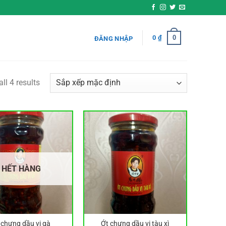
0
0
₫
ĐĂNG NHẬP
ll 4 results
HẾT HÀNG
 chưng dầu vị gà
Ớt chưng dầu vị tàu xì