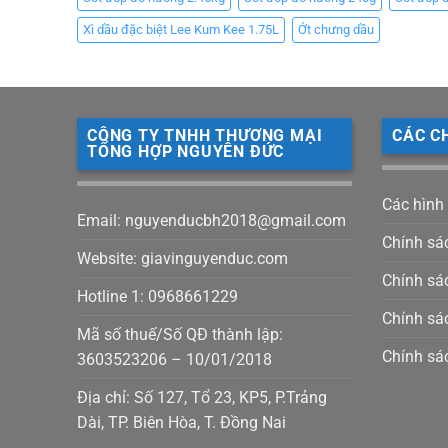
Xì dầu đặc biệt Lee Kum Kee 1.75L
Ớt chưng dầu
CÔNG TY TNHH THƯƠNG MẠI
CÁC C
TỔNG HỢP NGUYÊN ĐỨC
Các hình
Email: nguyenducbh2018@gmail.com
Chính sá
Website: giavinguyenduc.com
Chính sác
Hotline 1: 0968661229
Chính sá
Mã số thuế/Số QĐ thành lập:
Chính sá
3603523206 – 10/01/2018
Địa chỉ: Số 127, Tổ 23, KP5, P.Trảng
Dài, TP. Biên Hòa, T. Đồng Nai