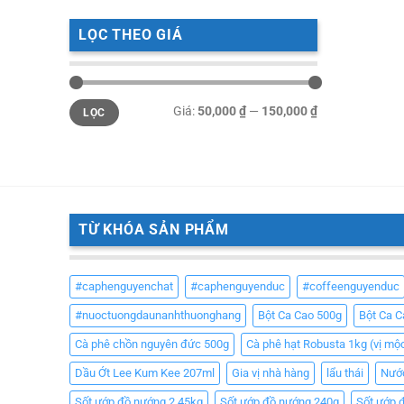
LỌC THEO GIÁ
Giá
Giá
Giá:
50,000 ₫
—
150,000 ₫
LỌC
tối
tối
thiểu
đa
TỪ KHÓA SẢN PHẨM
#caphenguyenchat
#caphenguyenduc
#coffeenguyenduc
#nuoctuongdaunanhthuonghang
Bột Ca Cao 500g
Bột Ca 
Cà phê chồn nguyên đức 500g
Cà phê hạt Robusta 1kg (vị mộ
Dầu Ớt Lee Kum Kee 207ml
Gia vị nhà hàng
lẩu thái
Nướ
Sốt ướp đồ nướng 2.45kg
Sốt ướp đồ nướng 240g
Sốt ướp 