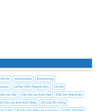
#Knorr
#leekumkee
#nuoctuong
yenduc
Coffee Chồn Nguyên Đức
Cà phê
 mè cao cấp
Dầu mè Lee Kum Kee
Dầu mè nhập khẩu
Sa Cha Lee Kum Kee 330g
Sốt ướp đồ nướng
kee 226g
Xì Dầu Đặc Biệt Lee Kum Kee
Xì dầu đặc biệt