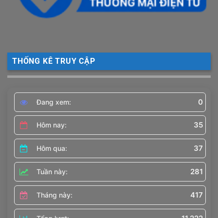
THỐNG KÊ TRUY CẬP
0
Đang xem:
35
Hôm nay:
37
Hôm qua:
281
Tuần này:
417
Tháng này: