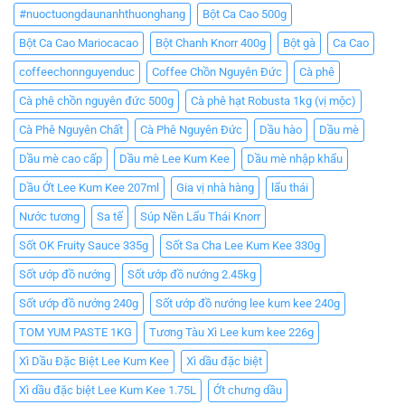
#nuoctuongdaunanhthuonghang
Bột Ca Cao 500g
Bột Ca Cao Mariocacao
Bột Chanh Knorr 400g
Bột gà
Ca Cao
coffeechonnguyenduc
Coffee Chồn Nguyên Đức
Cà phê
Cà phê chồn nguyên đức 500g
Cà phê hạt Robusta 1kg (vị mộc)
Cà Phê Nguyên Chất
Cà Phê Nguyên Đức
Dầu hào
Dầu mè
Dầu mè cao cấp
Dầu mè Lee Kum Kee
Dầu mè nhập khẩu
Dầu Ớt Lee Kum Kee 207ml
Gia vị nhà hàng
lẩu thái
Nước tương
Sa tế
Súp Nền Lẩu Thái Knorr
Sốt OK Fruity Sauce 335g
Sốt Sa Cha Lee Kum Kee 330g
Sốt ướp đồ nướng
Sốt ướp đồ nướng 2.45kg
Sốt ướp đồ nướng 240g
Sốt ướp đồ nướng lee kum kee 240g
TOM YUM PASTE 1KG
Tương Tàu Xì Lee kum kee 226g
Xì Dầu Đặc Biệt Lee Kum Kee
Xì dầu đặc biệt
Xì dầu đặc biệt Lee Kum Kee 1.75L
Ớt chưng dầu