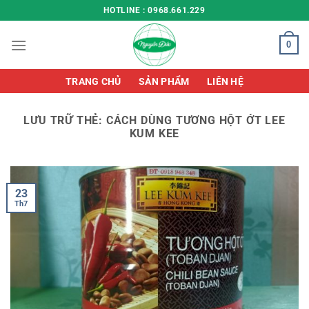
Chuyển
HOTLINE : 0968.661.229
đến
nội
0
dung
TRANG CHỦ
SẢN PHẨM
LIÊN HỆ
LƯU TRỮ THẺ:
CÁCH DÙNG TƯƠNG HỘT ỚT LEE
KUM KEE
23
Th7