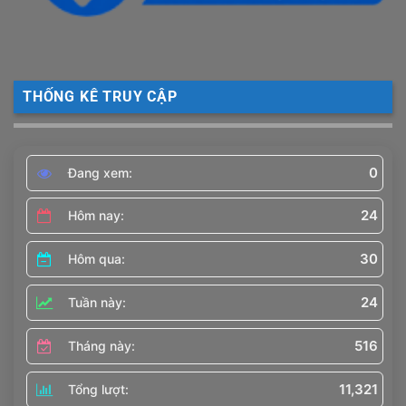
THỐNG KÊ TRUY CẬP
0
Đang xem:
24
Hôm nay:
30
Hôm qua:
24
Tuần này:
516
Tháng này:
11,321
Tổng lượt: