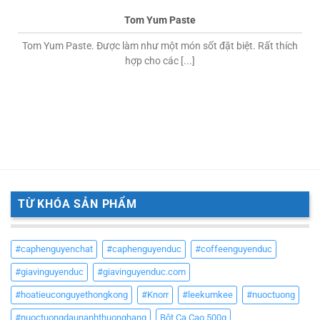
Tom Yum Paste
Tom Yum Paste. Được làm như một món sốt đặt biệt. Rất thích
hợp cho các [...]
TỪ KHÓA SẢN PHẨM
#caphenguyenchat
#caphenguyenduc
#coffeenguyenduc
#giavinguyenduc
#giavinguyenduc.com
#hoatieuconguyethongkong
#Knorr
#leekumkee
#nuoctuong
#nuoctuongdaunanhthuonghang
Bột Ca Cao 500g