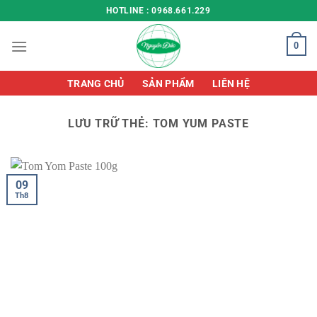
Chuyển
HOTLINE : 0968.661.229
đến
nội
0
dung
TRANG CHỦ
SẢN PHẨM
LIÊN HỆ
LƯU TRỮ THẺ:
TOM YUM PASTE
09
Th8