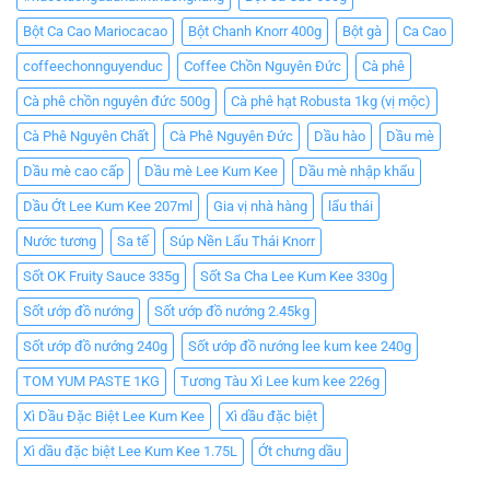
Bột Ca Cao Mariocacao
Bột Chanh Knorr 400g
Bột gà
Ca Cao
coffeechonnguyenduc
Coffee Chồn Nguyên Đức
Cà phê
Cà phê chồn nguyên đức 500g
Cà phê hạt Robusta 1kg (vị mộc)
Cà Phê Nguyên Chất
Cà Phê Nguyên Đức
Dầu hào
Dầu mè
Dầu mè cao cấp
Dầu mè Lee Kum Kee
Dầu mè nhập khẩu
Dầu Ớt Lee Kum Kee 207ml
Gia vị nhà hàng
lẩu thái
Nước tương
Sa tế
Súp Nền Lẩu Thái Knorr
Sốt OK Fruity Sauce 335g
Sốt Sa Cha Lee Kum Kee 330g
Sốt ướp đồ nướng
Sốt ướp đồ nướng 2.45kg
Sốt ướp đồ nướng 240g
Sốt ướp đồ nướng lee kum kee 240g
TOM YUM PASTE 1KG
Tương Tàu Xì Lee kum kee 226g
Xì Dầu Đặc Biệt Lee Kum Kee
Xì dầu đặc biệt
Xì dầu đặc biệt Lee Kum Kee 1.75L
Ớt chưng dầu