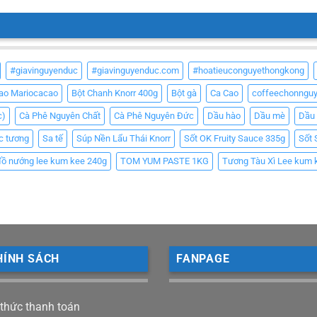
#giavinguyenduc
#giavinguyenduc.com
#hoatieuconguyethongkong
Cao Mariocacao
Bột Chanh Knorr 400g
Bột gà
Ca Cao
coffeechonngu
c)
Cà Phê Nguyên Chất
Cà Phê Nguyên Đức
Dầu hào
Dầu mè
Dầu
c tương
Sa tế
Súp Nền Lẩu Thái Knorr
Sốt OK Fruity Sauce 335g
Sốt 
đồ nướng lee kum kee 240g
TOM YUM PASTE 1KG
Tương Tàu Xì Lee kum 
HÍNH SÁCH
FANPAGE
 thức thanh toán