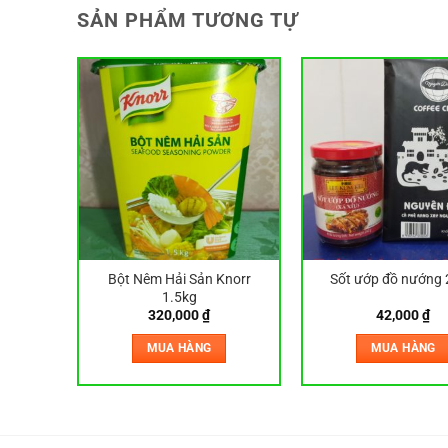
SẢN PHẨM TƯƠNG TỰ
um Kee
Bột Nêm Hải Sản Knorr
Sốt ướp đồ nướng
1.5kg
320,000
₫
42,000
₫
MUA HÀNG
MUA HÀNG