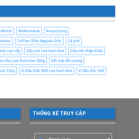
#Knorr
#leekumkee
#nuoctuong
yenduc
Coffee Chồn Nguyên Đức
Cà phê
 mè cao cấp
Dầu mè Lee Kum Kee
Dầu mè nhập khẩu
Sa Cha Lee Kum Kee 330g
Sốt ướp đồ nướng
kee 226g
Xì Dầu Đặc Biệt Lee Kum Kee
Xì dầu đặc biệt
THỐNG KÊ TRUY CẬP