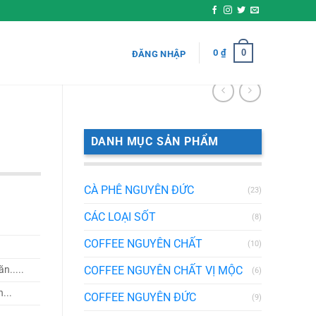
0
0
₫
ĐĂNG NHẬP
DANH MỤC SẢN PHẨM
CÀ PHÊ NGUYÊN ĐỨC
(23)
CÁC LOẠI SỐT
(8)
COFFEE NGUYÊN CHẤT
(10)
COFFEE NGUYÊN CHẤT VỊ MỘC
n.....
(6)
...
COFFEE NGUYÊN ĐỨC
(9)