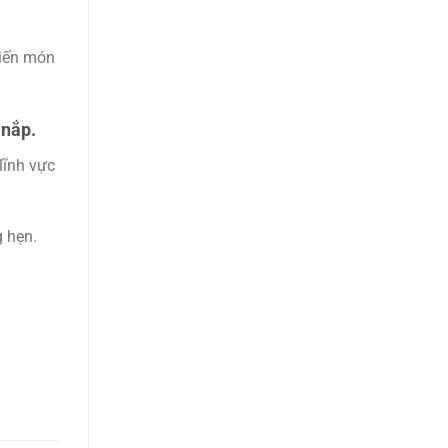
biến món
 nắp.
lĩnh vực
g hẹn.