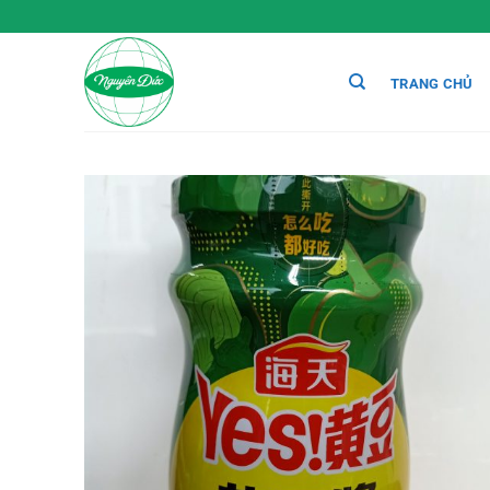
Chuyển
đến
nội
TRANG CHỦ
dung