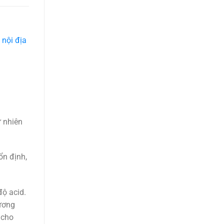
 nội địa
ự nhiên
ổn định,
độ acid.
ương
 cho