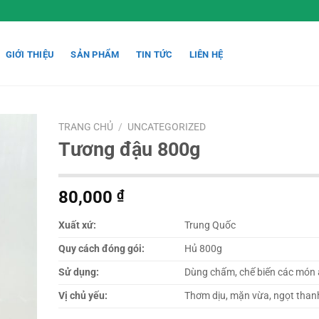
GIỚI THIỆU
SẢN PHẨM
TIN TỨC
LIÊN HỆ
TRANG CHỦ
/
UNCATEGORIZED
Tương đậu 800g
80,000
₫
Xuất xứ:
Trung Quốc
Quy cách đóng gói:
Hủ 800g
Sử dụng:
Dùng chấm, chế biến các món ă
Vị chủ yếu:
Thơm dịu, mặn vừa, ngọt thanh