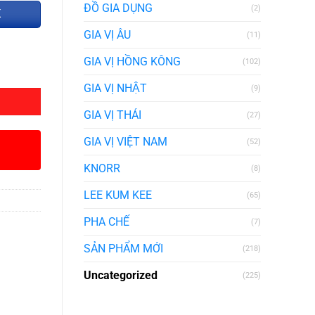
ĐỒ GIA DỤNG
(2)
K
GIA VỊ ÂU
(11)
GIA VỊ HỒNG KÔNG
(102)
GIA VỊ NHẬT
(9)
GIA VỊ THÁI
(27)
GIA VỊ VIỆT NAM
(52)
KNORR
(8)
LEE KUM KEE
(65)
PHA CHẾ
(7)
SẢN PHẨM MỚI
(218)
Uncategorized
(225)