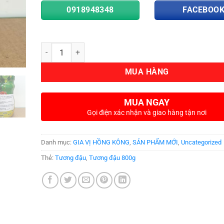
0918948348
FACEBOO
Số lượng
MUA HÀNG
MUA NGAY
Gọi điện xác nhận và giao hàng tận nơi
Danh mục:
GIA VỊ HỒNG KÔNG
,
SẢN PHẨM MỚI
,
Uncategorized
Thẻ:
Tương đậu
,
Tương đậu 800g