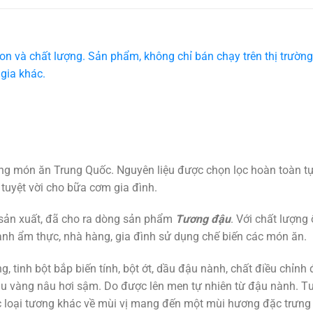
on và chất lượng. Sản phẩm,
không chỉ bán chạy trên thị trường
gia khác.
ững món ăn Trung Quốc. Nguyên liệu được chọn lọc hoàn toàn t
ị tuyệt vời cho bữa cơm gia đình.
sản xuất, đã cho ra dòng sản phẩm
Tương đậu
. Với chất lượng 
oanh ẩm thực, nhà hàng, gia đình sử dụng chế biến các món ăn.
 tinh bột bắp biến tính, bột ớt, dầu đậu nành, chất điều chỉnh 
àu vàng nâu hơi sậm. Do được lên men tự nhiên từ đậu nành. T
c loại tương khác về mùi vị mang đến một mùi hương đặc trưng