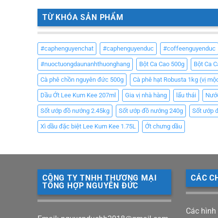
TỪ KHÓA SẢN PHẨM
#caphenguyenchat
#caphenguyenduc
#coffeenguyenduc
#nuoctuongdaunanhthuonghang
Bột Ca Cao 500g
Bột Ca 
Cà phê chồn nguyên đức 500g
Cà phê hạt Robusta 1kg (vị mộ
Dầu Ớt Lee Kum Kee 207ml
Gia vị nhà hàng
lẩu thái
Nướ
Sốt ướp đồ nướng 2.45kg
Sốt ướp đồ nướng 240g
Sốt ướp 
Xì dầu đặc biệt Lee Kum Kee 1.75L
Ớt chưng dầu
CÔNG TY TNHH THƯƠNG MẠI
CÁC C
TỔNG HỢP NGUYÊN ĐỨC
Các hình