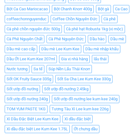
Bột Ca Cao Mariocacao
Bột Chanh Knorr 400g
Bột gà
Ca Cao
coffeechonnguyenduc
Coffee Chồn Nguyên Đức
Cà phê
Cà phê chồn nguyên đức 500g
Cà phê hạt Robusta 1kg (vị mộc)
Cà Phê Nguyên Chất
Cà Phê Nguyên Đức
Dầu hào
Dầu mè
Dầu mè cao cấp
Dầu mè Lee Kum Kee
Dầu mè nhập khẩu
Dầu Ớt Lee Kum Kee 207ml
Gia vị nhà hàng
lẩu thái
Nước tương
Sa tế
Súp Nền Lẩu Thái Knorr
Sốt OK Fruity Sauce 335g
Sốt Sa Cha Lee Kum Kee 330g
Sốt ướp đồ nướng
Sốt ướp đồ nướng 2.45kg
Sốt ướp đồ nướng 240g
Sốt ướp đồ nướng lee kum kee 240g
TOM YUM PASTE 1KG
Tương Tàu Xì Lee kum kee 226g
Xì Dầu Đặc Biệt Lee Kum Kee
Xì dầu đặc biệt
Xì dầu đặc biệt Lee Kum Kee 1.75L
Ớt chưng dầu