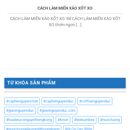
CÁCH LÀM MIẾN XÀO XỐT XO
CÁCH LÀM MIẾN XÀO XỐT XO. Để CÁCH LÀM MIẾN XÀO XỐT
XO thơm ngon [...]
TỪ KHÓA SẢN PHẨM
#caphenguyenchat
#caphenguyenduc
#coffeenguyenduc
#giavinguyenduc
#giavinguyenduc.com
#hoatieuconguyethongkong
#Knorr
#leekumkee
#nuoctuong
#nuoctuongdaunanhthuonghang
Bột Ca Cao 500g