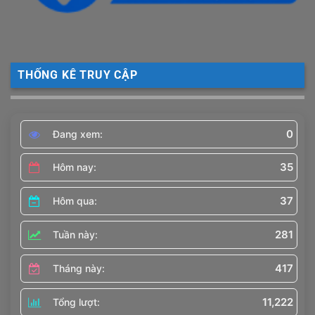
THỐNG KÊ TRUY CẬP
0
Đang xem:
35
Hôm nay:
37
Hôm qua:
281
Tuần này:
417
Tháng này:
11,222
Tổng lượt: