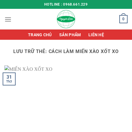
Chuyển
HOTLINE : 0968.661.229
đến
nội
0
dung
TRANG CHỦ
SẢN PHẨM
LIÊN HỆ
LƯU TRỮ THẺ:
CÁCH LÀM MIẾN XÀO XỐT XO
31
Th3