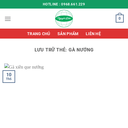
Chuyển
HOTLINE : 0968.661.229
đến
nội
0
dung
TRANG CHỦ
SẢN PHẨM
LIÊN HỆ
LƯU TRỮ THẺ:
GÀ NƯỚNG
10
Th5