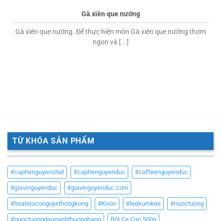
Gà xiên que nướng
Gà xiên que nướng. Để thực hiện món Gà xiên que nướng thơm
ngon và [...]
TỪ KHÓA SẢN PHẨM
#caphenguyenchat
#caphenguyenduc
#coffeenguyenduc
#giavinguyenduc
#giavinguyenduc.com
#hoatieuconguyethongkong
#Knorr
#leekumkee
#nuoctuong
#nuoctuongdaunanhthuonghang
Bột Ca Cao 500g