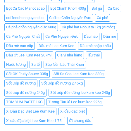
Bột Ca Cao Mariocacao
Bột Chanh Knorr 400g
Bột gà
Ca Cao
coffeechonnguyenduc
Coffee Chồn Nguyên Đức
Cà phê
Cà phê chồn nguyên đức 500g
Cà phê hạt Robusta 1kg (vị mộc)
Cà Phê Nguyên Chất
Cà Phê Nguyên Đức
Dầu hào
Dầu mè
Dầu mè cao cấp
Dầu mè Lee Kum Kee
Dầu mè nhập khẩu
Dầu Ớt Lee Kum Kee 207ml
Gia vị nhà hàng
lẩu thái
Nước tương
Sa tế
Súp Nền Lẩu Thái Knorr
Sốt OK Fruity Sauce 335g
Sốt Sa Cha Lee Kum Kee 330g
Sốt ướp đồ nướng
Sốt ướp đồ nướng 2.45kg
Sốt ướp đồ nướng 240g
Sốt ướp đồ nướng lee kum kee 240g
TOM YUM PASTE 1KG
Tương Tàu Xì Lee kum kee 226g
Xì Dầu Đặc Biệt Lee Kum Kee
Xì dầu đặc biệt
Xì dầu đặc biệt Lee Kum Kee 1.75L
Ớt chưng dầu