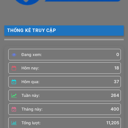
THỐNG KÊ TRUY CẬP
0
Đang xem:
18
Hôm nay:
37
Hôm qua:
264
Tuần này:
400
Tháng này:
11,205
Tổng lượt: