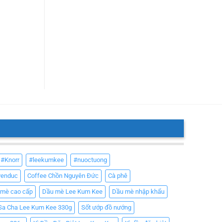
#Knorr
#leekumkee
#nuoctuong
yenduc
Coffee Chồn Nguyên Đức
Cà phê
 mè cao cấp
Dầu mè Lee Kum Kee
Dầu mè nhập khẩu
Sa Cha Lee Kum Kee 330g
Sốt ướp đồ nướng