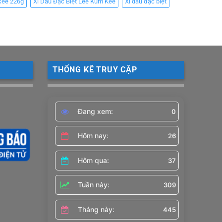
kee 226g
Xì Dầu Đặc Biệt Lee Kum Kee
Xì dầu đặc biệt
THỐNG KÊ TRUY CẬP
Đang xem:
0
Hôm nay:
26
Hôm qua:
37
Tuần này:
309
Tháng này:
445