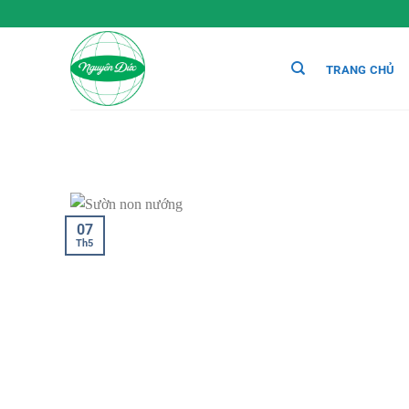
Chuyển
đến
nội
TRANG CHỦ
dung
07
Th5