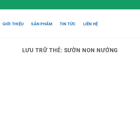
GIỚI THIỆU
SẢN PHẨM
TIN TỨC
LIÊN HỆ
LƯU TRỮ THẺ:
SƯỜN NON NƯỚNG