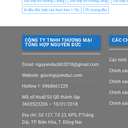
Sốt ướp đồ nướng 2.45kg
Sốt ướp đồ nướng 240g
Sốt ướp 
Xì dầu đặc biệt Lee Kum Kee 1.75L
Ớt chưng dầu
CÔNG TY TNHH THƯƠNG MẠI
CÁC C
TỔNG HỢP NGUYÊN ĐỨC
Các hình
Email: nguyenducbh2018@gmail.com
Chính sá
Website: giavinguyenduc.com
Chính sác
Hotline 1: 0968661229
Chính sá
Mã số thuế/Số QĐ thành lập:
Chính sá
3603523206 – 10/01/2018
Địa chỉ: Số 127, Tổ 23, KP5, P.Trảng
Dài, TP. Biên Hòa, T. Đồng Nai