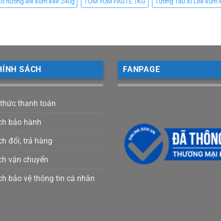
đồ nướng lee kum kee 240g
TOM YUM PASTE 1KG
Tương Tàu Xì Lee kum 
HÍNH SÁCH
FANPAGE
 thức thanh toán
ch bảo hành
h đổi, trả hàng
ch vận chuyển
ch bảo vệ thông tin cá nhân