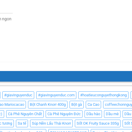
m ngon
#giavinguyenduc
#giavinguyenduc.com
#hoatieuconguyethongkong
Cao Mariocacao
Bột Chanh Knorr 400g
Bột gà
Ca Cao
coffeechonngu
c)
Cà Phê Nguyên Chất
Cà Phê Nguyên Đức
Dầu hào
Dầu mè
Dầu
c tương
Sa tế
Súp Nền Lẩu Thái Knorr
Sốt OK Fruity Sauce 335g
Sốt 