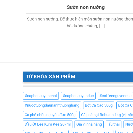
Sườn non nướng
Sườn non nướng. Để thực hiện món sườn non nướng thơ
bổ dưỡng chúng, [...]
TỪ KHÓA SẢN PHẨM
#caphenguyenchat
#caphenguyenduc
#coffeenguyenduc
#nuoctuongdaunanhthuonghang
Bột Ca Cao 500g
Bột Ca 
Cà phê chồn nguyên đức 500g
Cà phê hạt Robusta 1kg (vị mộ
Dầu Ớt Lee Kum Kee 207ml
Gia vị nhà hàng
lẩu thái
Nướ