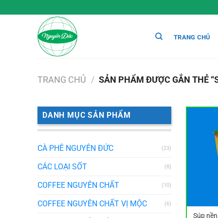
Chuyển
đến
nội
TRANG CHỦ
dung
TRANG CHỦ
/
SẢN PHẨM ĐƯỢC GẮN THẺ “S
DANH MỤC SẢN PHẨM
CÀ PHÊ NGUYÊN ĐỨC
(23)
CÁC LOẠI SỐT
(8)
COFFEE NGUYÊN CHẤT
(10)
COFFEE NGUYÊN CHẤT VỊ MỘC
(6)
Súp nền 