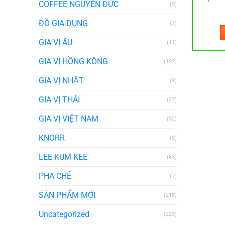
COFFEE NGUYÊN ĐỨC
(9)
ĐỒ GIA DỤNG
(2)
GIA VỊ ÂU
(11)
GIA VỊ HỒNG KÔNG
(102)
GIA VỊ NHẬT
(9)
GIA VỊ THÁI
(27)
GIA VỊ VIỆT NAM
(52)
KNORR
(8)
LEE KUM KEE
(65)
PHA CHẾ
(7)
SẢN PHẨM MỚI
(218)
Uncategorized
(225)