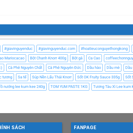
#giavinguyenduc
#giavinguyenduc.com
#hoatieuconguyethongkong
Cao Mariocacao
Bột Chanh Knorr 400g
Bột gà
Ca Cao
coffeechonngu
c)
Cà Phê Nguyên Chất
Cà Phê Nguyên Đức
Dầu hào
Dầu mè
Dầu
c tương
Sa tế
Súp Nền Lẩu Thái Knorr
Sốt OK Fruity Sauce 335g
Sốt 
đồ nướng lee kum kee 240g
TOM YUM PASTE 1KG
Tương Tàu Xì Lee kum 
HÍNH SÁCH
FANPAGE