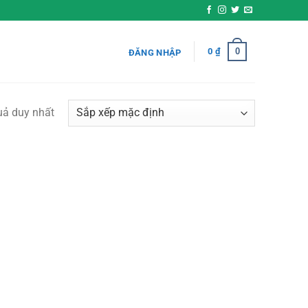
0
0
₫
ĐĂNG NHẬP
quả duy nhất