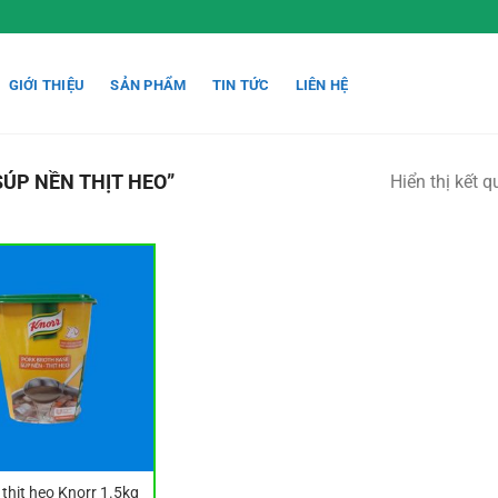
GIỚI THIỆU
SẢN PHẨM
TIN TỨC
LIÊN HỆ
ÚP NỀN THỊT HEO”
Hiển thị kết 
thịt heo Knorr 1.5kg