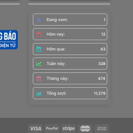
Đang xem:
1
Hôm nay:
12
Hôm qua:
43
Tuần này:
338
Tháng này:
474
Tổng lượt:
11,279