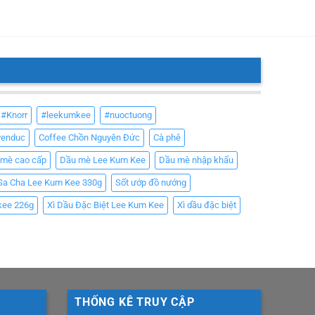
#Knorr
#leekumkee
#nuoctuong
yenduc
Coffee Chồn Nguyên Đức
Cà phê
 mè cao cấp
Dầu mè Lee Kum Kee
Dầu mè nhập khẩu
Sa Cha Lee Kum Kee 330g
Sốt ướp đồ nướng
kee 226g
Xì Dầu Đặc Biệt Lee Kum Kee
Xì dầu đặc biệt
THỐNG KÊ TRUY CẬP