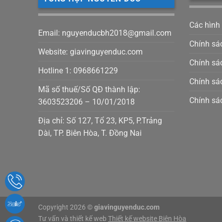
Các hình
Email: nguyenducbh2018@gmail.com
Chính sá
Website: giavinguyenduc.com
Chính sác
Hotline 1: 0968661229
Chính sá
Mã số thuế/Số QĐ thành lập:
Chính sá
3603523206 – 10/01/2018
Địa chỉ: Số 127, Tổ 23, KP5, P.Trảng
Dài, TP. Biên Hòa, T. Đồng Nai
Copyright 2026 ©
giavinguyenduc.com
Tư vấn và thiết kế web
Thiết kế website Biên Hòa