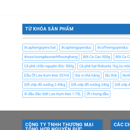
TỪ KHÓA SẢN PHẨM
#caphenguyenchat
#caphenguyenduc
#coffeenguyenduc
#nuoctuongdaunanhthuonghang
Bột Ca Cao 500g
Bột Ca 
Cà phê chồn nguyên đức 500g
Cà phê hạt Robusta 1kg (vị mộ
Dầu Ớt Lee Kum Kee 207ml
Gia vị nhà hàng
lẩu thái
Nướ
Sốt ướp đồ nướng 2.45kg
Sốt ướp đồ nướng 240g
Sốt ướp 
Xì dầu đặc biệt Lee Kum Kee 1.75L
Ớt chưng dầu
CÔNG TY TNHH THƯƠNG MẠI
CÁC C
TỔNG HỢP NGUYÊN ĐỨC