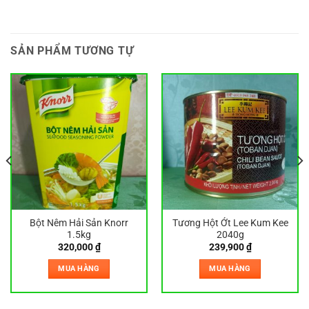
SẢN PHẨM TƯƠNG TỰ
Bột Nêm Hải Sản Knorr
Tương Hột Ớt Lee Kum Kee
1.5kg
2040g
320,000
₫
239,900
₫
MUA HÀNG
MUA HÀNG