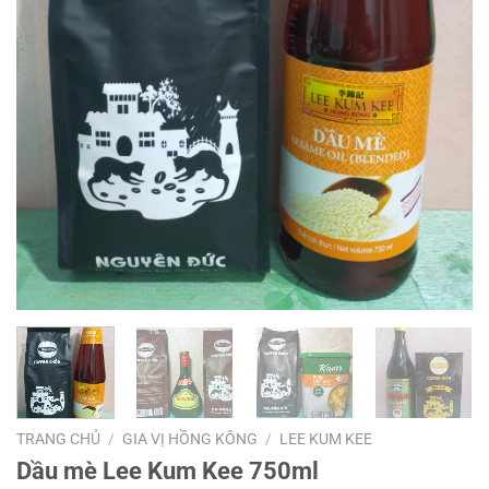
TRANG CHỦ
/
GIA VỊ HỒNG KÔNG
/
LEE KUM KEE
Dầu mè Lee Kum Kee 750ml