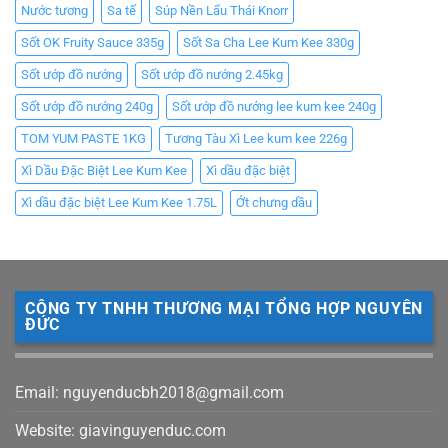
Nước tương
Sa tế
Súp Nền Lẩu Thái Knorr
Sốt OK Fruity Sauce 335g
Sốt Sa Cha Lee Kum Kee 330g
Sốt ướp đồ nướng
Sốt ướp đồ nướng 2.45kg
Sốt ướp đồ nướng 240g
Sốt ướp đồ nướng lee kum kee 240g
TOM YUM PASTE 1KG
Tương Tàu Xì Lee kum kee 226g
Xì Dầu Đặc Biệt Lee Kum Kee
Xì dầu đặc biệt
Xì dầu đặc biệt Lee Kum Kee 1.75L
Ớt chưng dầu
CÔNG TY TNHH THƯƠNG MẠI TỔNG HỢP NGUYÊN
ĐỨC
Email: nguyenducbh2018@gmail.com
Website: giavinguyenduc.com