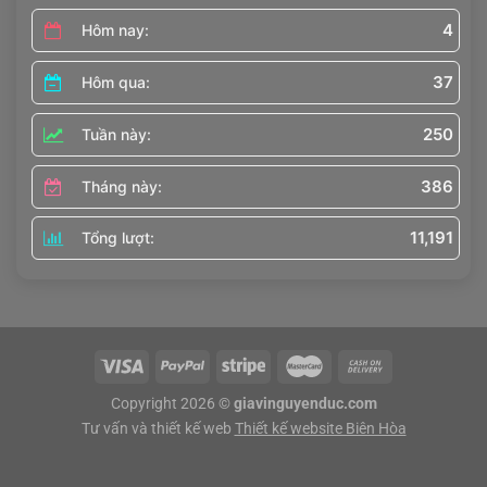
4
Hôm nay:
37
Hôm qua:
250
Tuần này:
386
Tháng này:
11,191
Tổng lượt:
Copyright 2026 ©
giavinguyenduc.com
Tư vấn và thiết kế web
Thiết kế website Biên Hòa