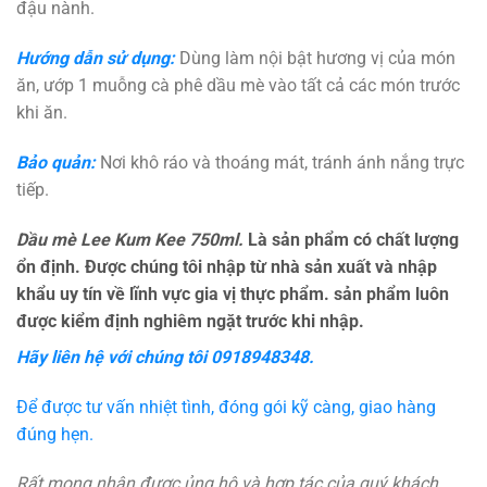
đậu nành.
Hướng dẫn sử dụng:
Dùng làm nội bật hương vị của món
ăn, ướp 1 muỗng cà phê dầu mè vào tất cả các món trước
khi ăn.
Bảo quản:
Nơi khô ráo và thoáng mát, tránh ánh nắng trực
tiếp.
Dầu mè Lee Kum Kee 750ml
.
Là sản phẩm có chất lượng
ổn định. Được chúng tôi nhập từ nhà sản xuất và nhập
khẩu uy tín về lĩnh vực gia vị thực phẩm. sản phẩm luôn
được kiểm định nghiêm ngặt trước khi nhập.
Hãy liên hệ với chúng tôi
0918948348.
Để được tư vấn nhiệt tình, đóng gói kỹ càng, giao hàng
đúng hẹn.
Rất mong nhận được ủng hộ và hợp tác của quý khách