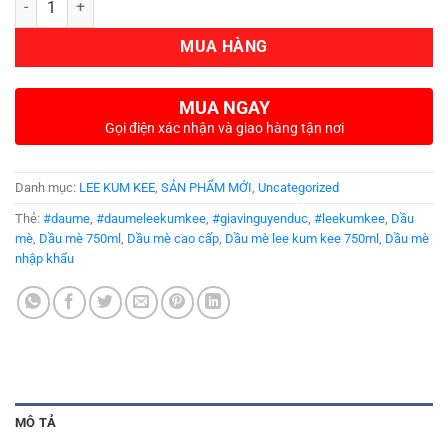
MUA HÀNG
MUA NGAY
Gọi điện xác nhận và giao hàng tận nơi
Danh mục:
LEE KUM KEE
,
SẢN PHẨM MỚI
,
Uncategorized
Thẻ:
#daume
,
#daumeleekumkee
,
#giavinguyenduc
,
#leekumkee
,
Dầu
mè
,
Dầu mè 750ml
,
Dầu mè cao cấp
,
Dầu mè lee kum kee 750ml
,
Dầu mè
nhập khẩu
MÔ TẢ