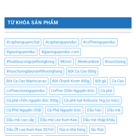
TỪ KHÓA SẢN PHẨM
#caphenguyenchat
#caphenguyenduc
#coffeenguyenduc
#giavinguyenduc
#giavinguyenduc.com
#hoatieuconguyethongkong
#Knorr
#leekumkee
#nuoctuong
#nuoctuongdaunanhthuonghang
Bột Ca Cao 500g
Bột Ca Cao Mariocacao
Bột Chanh Knorr 400g
Bột gà
Ca Cao
coffeechonnguyenduc
Coffee Chồn Nguyên Đức
Cà phê
Cà phê chồn nguyên đức 500g
Cà phê hạt Robusta 1kg (vị mộc)
Cà Phê Nguyên Chất
Cà Phê Nguyên Đức
Dầu hào
Dầu mè
Dầu mè cao cấp
Dầu mè Lee Kum Kee
Dầu mè nhập khẩu
Dầu Ớt Lee Kum Kee 207ml
Gia vị nhà hàng
lẩu thái