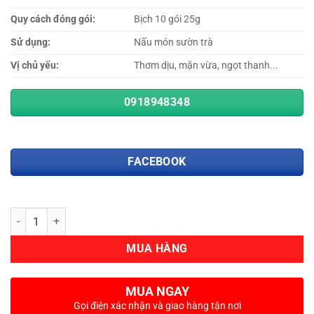
Quy cách đóng gói:
Bịch 10 gói 25g
Sử dụng:
Nấu món sườn trà
Vị chủ yếu:
Thơm dịu, mặn vừa, ngọt thanh...
0918948348
FACEBOOK
Số lượng
MUA HÀNG
MUA NGAY
Gọi điện xác nhận và giao hàng tận nơi