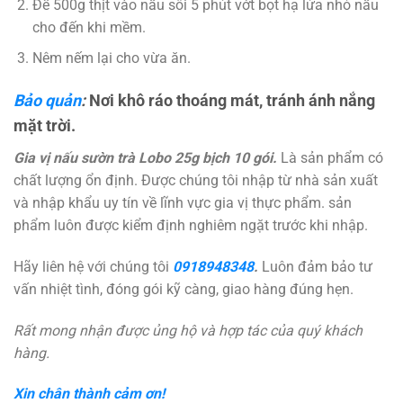
Để 500g thịt vào nấu sôi 5 phút vớt bọt hạ lửa nhỏ nấu
cho đến khi mềm.
Nêm nếm lại cho vừa ăn.
Bảo quản
:
Nơi khô ráo thoáng mát, tránh ánh nắng
mặt trời.
Gia vị nấu sườn trà Lobo 25g bịch 10 gói.
Là sản phẩm có
chất lượng ổn định. Được chúng tôi nhập từ nhà sản xuất
và nhập khẩu uy tín về lĩnh vực gia vị thực phẩm. sản
phẩm luôn được kiểm định nghiêm ngặt trước khi nhập.
Hãy liên hệ với chúng tôi
0918948348
.
Luôn đảm bảo tư
vấn nhiệt tình, đóng gói kỹ càng, giao hàng đúng hẹn.
Rất mong nhận được ủng hộ và hợp tác của quý khách
hàng.
Xin chân thành cảm ơn!