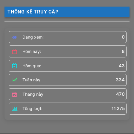
THỐNG KÊ TRUY CẬP
0
Đang xem:
8
Hôm nay:
43
Hôm qua:
334
Tuần này:
470
Tháng này:
11,275
Tổng lượt: