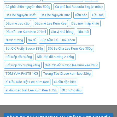
Cà phê chồn nguyên đức 500g
Cà phê hạt Robusta 1kg (vị mộc)
Cà Phê Nguyên Chất
Cà Phê Nguyên Đức
Dầu hào
Dầu mè
Dầu mè cao cấp
Dầu mè Lee Kum Kee
Dầu mè nhập khẩu
Dầu Ớt Lee Kum Kee 207ml
Gia vị nhà hàng
lẩu thái
Nước tương
Sa tế
Súp Nền Lẩu Thái Knorr
Sốt OK Fruity Sauce 335g
Sốt Sa Cha Lee Kum Kee 330g
Sốt ướp đồ nướng
Sốt ướp đồ nướng 2.45kg
Sốt ướp đồ nướng 240g
Sốt ướp đồ nướng lee kum kee 240g
TOM YUM PASTE 1KG
Tương Tàu Xì Lee kum kee 226g
Xì Dầu Đặc Biệt Lee Kum Kee
Xì dầu đặc biệt
Xì dầu đặc biệt Lee Kum Kee 1.75L
Ớt chưng dầu