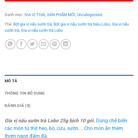
Danh mục:
GIA VỊ THÁI
,
SẢN PHẨM MỚI
,
Uncategorized
Thẻ:
Bột gia vị nấu sườn trà
,
Bột gia vị nấu sườn trà hiệu Lobo
,
Gia vị nấu
sườn trà
,
Gia vị nấu sườn trà Lobo
MÔ TẢ
THÔNG TIN BỔ SUNG
ĐÁNH GIÁ (0)
Gia vị nấu sườn trà Lobo 25g bịch 10 gói.
Dùng chế biến
các món từ thịt heo, bò, cừu, sườn
….
Cho món ăn thêm
thơm ngon đẩm đà.