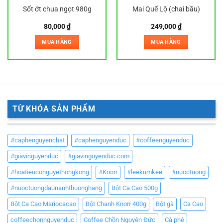
Sốt ớt chua ngọt 980g
Mai Quế Lộ (chai bầu)
80,000
₫
249,000
₫
MUA HÀNG
MUA HÀNG
TỪ KHÓA SẢN PHẨM
#caphenguyenchat
#caphenguyenduc
#coffeenguyenduc
#giavinguyenduc
#giavinguyenduc.com
#hoatieuconguyethongkong
#Knorr
#leekumkee
#nuoctuong
#nuoctuongdaunanhthuonghang
Bột Ca Cao 500g
Bột Ca Cao Mariocacao
Bột Chanh Knorr 400g
Bột gà
Ca Cao
coffeechonnguyenduc
Coffee Chồn Nguyên Đức
Cà phê