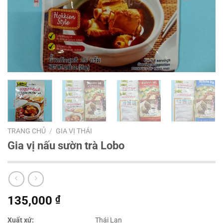
TRANG CHỦ
/
GIA VỊ THÁI
Gia vị nấu sườn trà Lobo
135,000
₫
Xuất xứ:
Thái Lan