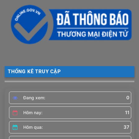
THỐNG KÊ TRUY CẬP
0
Đang xem:
11
Hôm nay:
37
Hôm qua: