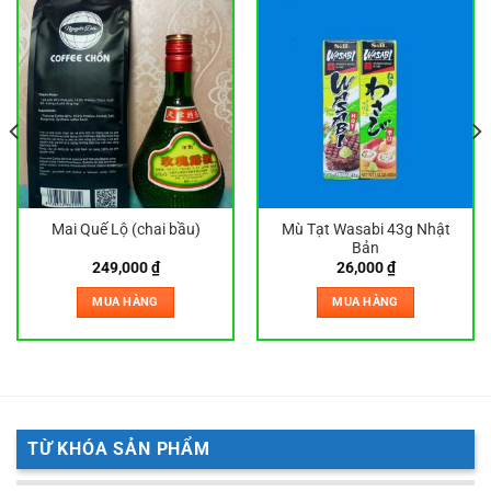
Mai Quế Lộ (chai bầu)
Mù Tạt Wasabi 43g Nhật
Bản
249,000
₫
26,000
₫
MUA HÀNG
MUA HÀNG
TỪ KHÓA SẢN PHẨM