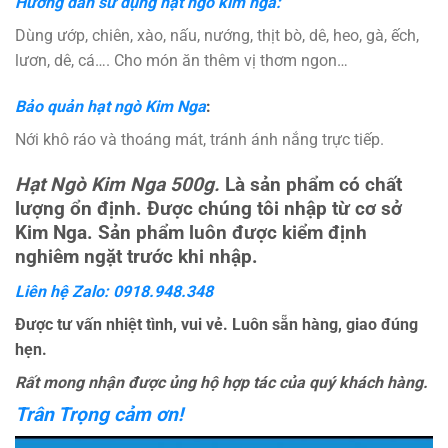
Hướng dẫn sử dụng hạt ngò kim nga:
Dùng ướp, chiên, xào, nấu, nướng, thịt bò, dê, heo, gà, ếch,
lươn, dê, cá…. Cho món ăn thêm vị thơm ngon…
Bảo quản hạt ngò Kim Nga
:
Nới khô ráo và thoáng mát, tránh ánh nắng trực tiếp.
Hạt Ngò Kim Nga 500g
.
Là sản phẩm có chất
lượng ổn định. Được chúng tôi nhập từ cơ sở
Kim Nga. Sản phẩm luôn được kiểm định
nghiêm ngặt trước khi nhập.
Liên hệ Zalo:
0918.948.348
Được tư vấn nhiệt tình, vui vẻ. Luôn sẵn hàng, giao đúng
hẹn.
Rất mong nhận được ủng hộ hợp tác của quý khách hàng.
Trân Trọng cảm ơn!