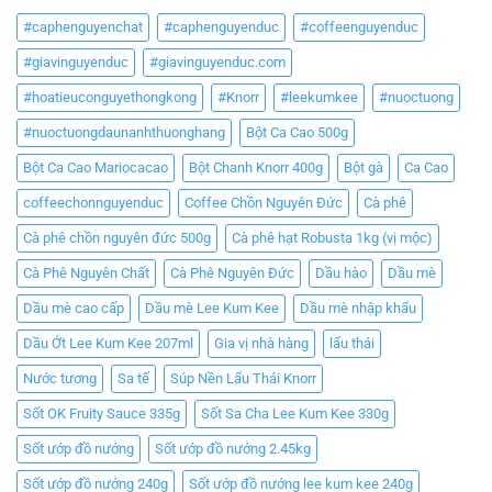
#caphenguyenchat
#caphenguyenduc
#coffeenguyenduc
#giavinguyenduc
#giavinguyenduc.com
#hoatieuconguyethongkong
#Knorr
#leekumkee
#nuoctuong
#nuoctuongdaunanhthuonghang
Bột Ca Cao 500g
Bột Ca Cao Mariocacao
Bột Chanh Knorr 400g
Bột gà
Ca Cao
coffeechonnguyenduc
Coffee Chồn Nguyên Đức
Cà phê
Cà phê chồn nguyên đức 500g
Cà phê hạt Robusta 1kg (vị mộc)
Cà Phê Nguyên Chất
Cà Phê Nguyên Đức
Dầu hào
Dầu mè
Dầu mè cao cấp
Dầu mè Lee Kum Kee
Dầu mè nhập khẩu
Dầu Ớt Lee Kum Kee 207ml
Gia vị nhà hàng
lẩu thái
Nước tương
Sa tế
Súp Nền Lẩu Thái Knorr
Sốt OK Fruity Sauce 335g
Sốt Sa Cha Lee Kum Kee 330g
Sốt ướp đồ nướng
Sốt ướp đồ nướng 2.45kg
Sốt ướp đồ nướng 240g
Sốt ướp đồ nướng lee kum kee 240g