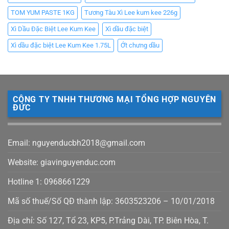
TOM YUM PASTE 1KG
Tương Tàu Xì Lee kum kee 226g
Xì Dầu Đặc Biệt Lee Kum Kee
Xì dầu đặc biệt
Xì dầu đặc biệt Lee Kum Kee 1.75L
Ớt chưng dầu
CÔNG TY TNHH THƯƠNG MẠI TỔNG HỢP NGUYÊN
ĐỨC
Email: nguyenducbh2018@gmail.com
Website: giavinguyenduc.com
Hotline 1: 0968661229
Mã số thuế/Số QĐ thành lập: 3603523206 – 10/01/2018
Địa chỉ: Số 127, Tổ 23, KP5, P.Trảng Dài, TP. Biên Hòa, T.