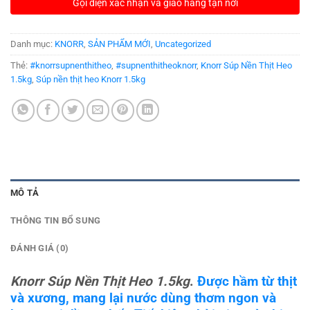
Gọi điện xác nhận và giao hàng tận nơi
Danh mục:
KNORR
,
SẢN PHẨM MỚI
,
Uncategorized
Thẻ:
#knorrsupnenthitheo
,
#supnenthitheoknorr
,
Knorr Súp Nền Thịt Heo
1.5kg
,
Súp nền thịt heo Knorr 1.5kg
MÔ TẢ
THÔNG TIN BỔ SUNG
ĐÁNH GIÁ (0)
Knorr Súp Nền Thịt Heo 1.5kg
.
Được hầm từ thịt
và xương, mang lại nước dùng thơm ngon và