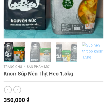
TRANG CHỦ
/
SẢN PHẨM MỚI
Knorr Súp Nền Thịt Heo 1.5kg
350,000
₫