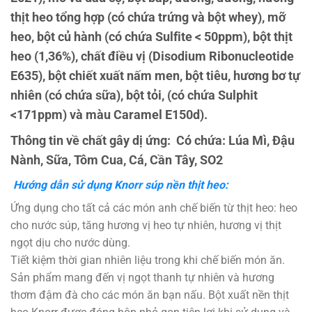
thịt heo tổng hợp (có chứa trứng và bột whey), mỡ
heo, bột củ hành (có chứa Sulfite < 50ppm), bột thịt
heo (1,36%), chất điều vị (Disodium Ribonucleotide
E635), bột chiết xuất nấm men, bột tiêu, hương bơ tự
nhiên (có chứa sữa), bột tỏi, (có chứa Sulphit
<171ppm) và màu Caramel E150d).
Thông tin về chất gây dị ứng: Có chứa: Lúa Mì, Đậu
Nành, Sữa, Tôm Cua, Cá, Cần Tây, SO2
Hướng dẫn sử dụng Kn
orr súp nền thịt heo:
Ứng dụng cho tất cả các món anh chế biến từ thịt heo: heo
cho nước súp, tăng hương vị heo tự nhiên, hương vị thịt
ngọt dịu cho nước dùng.
Tiết kiệm thời gian nhiên liệu trong khi chế biến món ăn.
Sản phẩm mang đến vị ngọt thanh tự nhiên và hương
thơm đậm đà cho các món ăn bạn nấu. Bột xuất nền thịt