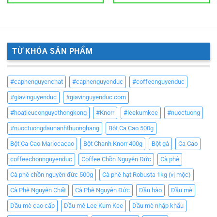
TỪ KHÓA SẢN PHẨM
#caphenguyenchat
#caphenguyenduc
#coffeenguyenduc
#giavinguyenduc
#giavinguyenduc.com
#hoatieuconguyethongkong
#Knorr
#leekumkee
#nuoctuong
#nuoctuongdaunanhthuonghang
Bột Ca Cao 500g
Bột Ca Cao Mariocacao
Bột Chanh Knorr 400g
Bột gà
Ca Cao
coffeechonnguyenduc
Coffee Chồn Nguyên Đức
Cà phê
Cà phê chồn nguyên đức 500g
Cà phê hạt Robusta 1kg (vị mộc)
Cà Phê Nguyên Chất
Cà Phê Nguyên Đức
Dầu hào
Dầu mè
Dầu mè cao cấp
Dầu mè Lee Kum Kee
Dầu mè nhập khẩu