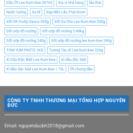
Dầu Ớt Lee Kum Kee 207ml
Gia vị nhà hàng
lẩu thái
Nước tương
Sa tế
Súp Nền Lẩu Thái Knorr
Sốt OK Fruity Sauce 335g
Sốt Sa Cha Lee Kum Kee 330g
Sốt ướp đồ nướng
Sốt ướp đồ nướng 2.45kg
Sốt ướp đồ nướng 240g
Sốt ướp đồ nướng lee kum kee 240g
TOM YUM PASTE 1KG
Tương Tàu Xì Lee kum kee 226g
Xì Dầu Đặc Biệt Lee Kum Kee
Xì dầu đặc biệt
Xì dầu đặc biệt Lee Kum Kee 1.75L
Ớt chưng dầu
CÔNG TY TNHH THƯƠNG MẠI TỔNG HỢP NGUYÊN
ĐỨC
Email: nguyenducbh2018@gmail.com