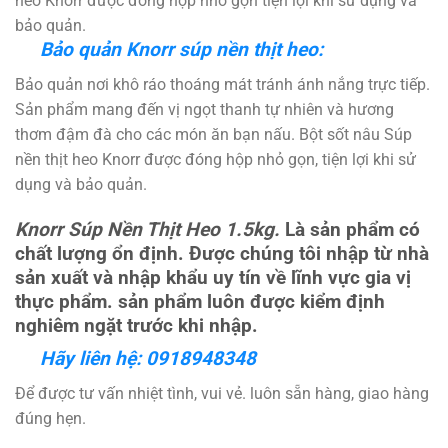
heo Knorr được đóng hộp nhỏ gọn tiện lợi khi sử dụng và
bảo quản.
Bảo quản
Kn
orr súp nền thịt heo:
Bảo quản nơi khô ráo thoáng mát tránh ánh nắng trực tiếp.
Sản phẩm mang đến vị ngọt thanh tự nhiên và hương
thơm đậm đà cho các món ăn bạn nấu. Bột sốt nâu Súp
nền thịt heo Knorr được đóng hộp nhỏ gọn, tiện lợi khi sử
dụng và bảo quản.
Knorr Súp Nền Thịt Heo 1.5kg
.
Là sản phẩm có
chất lượng ổn định. Được chúng tôi nhập từ nhà
sản xuất và nhập khẩu uy tín về lĩnh vực gia vị
thực phẩm. sản phẩm luôn được kiểm định
nghiêm ngặt trước khi nhập.
Hãy liên hệ:
0918948348
Để được tư vấn nhiệt tình, vui vẻ. luôn sẵn hàng, giao hàng
đúng hẹn.