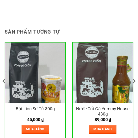
SẢN PHẨM TƯƠNG TỰ
Bột Lion Sư Tử 300g
Nước Cốt Gà Yummy House
430g
45,000
₫
89,000
₫
MUA HÀNG
MUA HÀNG