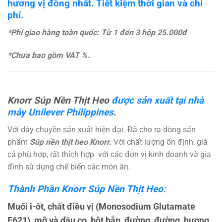
hương vị đồng nhất. Tiết kiệm thời gian và chi
phí.
*Phí giao hàng toàn quốc: Từ 1 đến 3 hộp 25.000đ
*Chưa bao gồm VAT %.
.
Knorr Súp Nền Thịt Heo
được sản xuất tại nhà
máy Unilever Philippines
.
Với dây chuyền sản xuất hiện đại. Đã cho ra dòng sản
phẩm
Súp nền thịt heo Knorr
.
Với chất lượng ổn định, giá
cả phù hợp, rất thích hợp với các đơn vị kinh doanh và gia
đình sử dụng chế biến các món ăn.
Thành Phần Knorr Súp Nền Thịt Heo:
Muối i-ốt, chất điều vị (Monosodium Glutamate
E621), mỡ và dầu cọ, bột bắp, đường, đường, hương