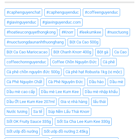
#caphenguyenchat
#caphenguyenduc
#coffeenguyenduc
#giavinguyenduc
#giavinguyenduc.com
#hoatieuconguyethongkong
#Knorr
#leekumkee
#nuoctuong
#nuoctuongdaunanhthuonghang
Bột Ca Cao 500g
Bột Ca Cao Mariocacao
Bột Chanh Knorr 400g
Bột gà
Ca Cao
coffeechonnguyenduc
Coffee Chồn Nguyên Đức
Cà phê
Cà phê chồn nguyên đức 500g
Cà phê hạt Robusta 1kg (vị mộc)
Cà Phê Nguyên Chất
Cà Phê Nguyên Đức
Dầu hào
Dầu mè
Dầu mè cao cấp
Dầu mè Lee Kum Kee
Dầu mè nhập khẩu
Dầu Ớt Lee Kum Kee 207ml
Gia vị nhà hàng
lẩu thái
Nước tương
Sa tế
Súp Nền Lẩu Thái Knorr
Sốt OK Fruity Sauce 335g
Sốt Sa Cha Lee Kum Kee 330g
Sốt ướp đồ nướng
Sốt ướp đồ nướng 2.45kg