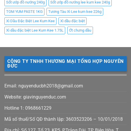
Sốt ướp đồ nướng 240g
Sốt ướp đồ nướng lee kum kee 240g
TOM YUM PASTE 1KG
Tương Tàu Xì Lee kum kee 226g
Xì Dầu Đặc Biệt Lee Kum Kee
Xì dầu đặc biệt
Xì dầu đặc biệt Lee Kum Kee 1.75L
Ớt chưng dầu
CÔNG TY TNHH THƯƠNG MẠI TỔNG HỢP NGUYÊN
ĐỨC
Email: nguyenducbh2018@gmail.com
Website: giavinguyenduc.com
Hotline 1: 0968661229
Mã số thuế/Số QĐ thành lập: 3603523206 – 10/01/2018
Địa chỉ: Số 127, Tổ 23, KP5, P.Trảng Dài, TP. Biên Hòa, T.