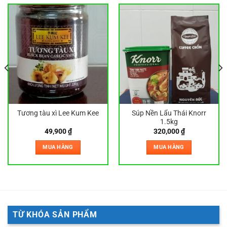
Tương tàu xì Lee Kum Kee
Súp Nền Lẩu Thái Knorr
1.5kg
49,900
₫
320,000
₫
MUA HÀNG
MUA HÀNG
TỪ KHÓA SẢN PHẨM