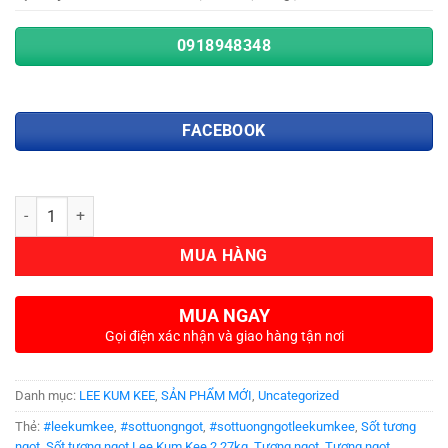
0918948348
FACEBOOK
Số lượng
MUA HÀNG
MUA NGAY
Gọi điện xác nhận và giao hàng tận nơi
Danh mục:
LEE KUM KEE
,
SẢN PHẨM MỚI
,
Uncategorized
Thẻ:
#leekumkee
,
#sottuongngot
,
#sottuongngotleekumkee
,
Sốt tương
ngọt
,
Sốt tương ngọt Lee Kum Kee 2.27kg
,
Tương ngọt
,
Tương ngọt