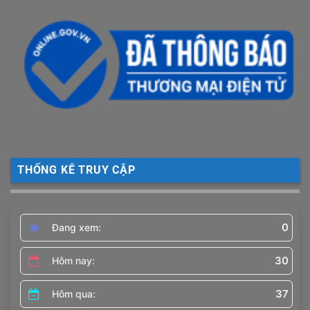
THỐNG KÊ TRUY CẬP
0
Đang xem:
30
Hôm nay:
37
Hôm qua: