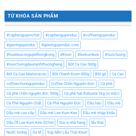
TỪ KHÓA SẢN PHẨM
#caphenguyenchat
#caphenguyenduc
#coffeenguyenduc
#giavinguyenduc
#giavinguyenduc.com
#hoatieuconguyethongkong
#Knorr
#leekumkee
#nuoctuong
#nuoctuongdaunanhthuonghang
Bột Ca Cao 500g
Bột Ca Cao Mariocacao
Bột Chanh Knorr 400g
Bột gà
Ca Cao
coffeechonnguyenduc
Coffee Chồn Nguyên Đức
Cà phê
Cà phê chồn nguyên đức 500g
Cà phê hạt Robusta 1kg (vị mộc)
Cà Phê Nguyên Chất
Cà Phê Nguyên Đức
Dầu hào
Dầu mè
Dầu mè cao cấp
Dầu mè Lee Kum Kee
Dầu mè nhập khẩu
Dầu Ớt Lee Kum Kee 207ml
Gia vị nhà hàng
lẩu thái
Nước tương
Sa tế
Súp Nền Lẩu Thái Knorr