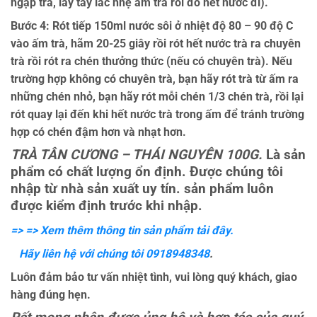
ngập trà, lấy tay lắc nhẹ ấm trà rồi đỏ hết nước đi).
Bước 4
: Rót tiếp 150ml nước sôi ở nhiệt độ 80 – 90 độ C
vào ấm trà, hãm 20-25 giây rồi rót hết nước trà ra chuyên
trà rồi rót ra chén thưởng thức (nếu có chuyên trà). Nếu
trường hợp không có chuyên trà, bạn hãy rót trà từ ấm ra
những chén nhỏ, bạn hãy rót mỗi chén 1/3 chén trà, rồi lại
rót quay lại đến khi hết nước trà trong ấm để tránh trường
hợp có chén đậm hơn và nhạt hơn.
TRÀ TÂN CƯƠNG – THÁI NGUYÊN 100G
.
Là sản
phẩm có chất lượng ổn định. Được chúng tôi
nhập từ nhà sản xuất uy tín. sản phẩm luôn
được kiểm định trước khi nhập.
=> => Xem thêm thông tin sản phẩm tải đây.
Hãy liên hệ với chúng tôi
0918948348
.
Luôn đảm bảo tư vấn nhiệt tình, vui lòng quý khách, giao
hàng đúng hẹn.