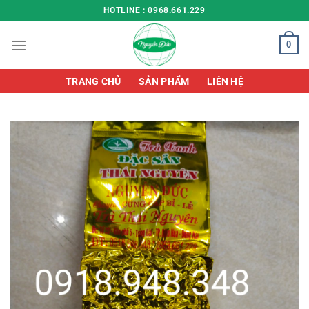
Chuyển
HOTLINE : 0968.661.229
đến
nội
0
dung
TRANG CHỦ
SẢN PHẨM
LIÊN HỆ