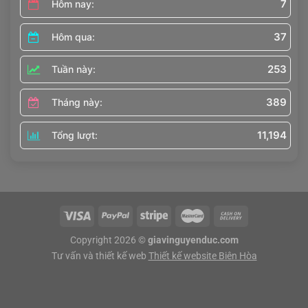
7
Hôm nay:
37
Hôm qua:
253
Tuần này:
389
Tháng này:
11,194
Tổng lượt:
Copyright 2026 ©
giavinguyenduc.com
Tư vấn và thiết kế web
Thiết kế website Biên Hòa