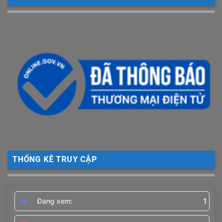
THỐNG KÊ TRUY CẬP
1
Đang xem: