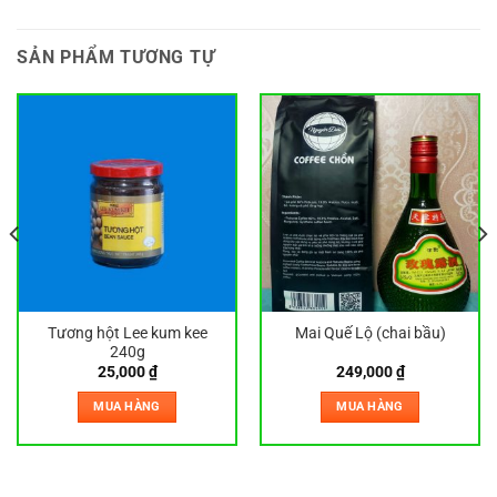
SẢN PHẨM TƯƠNG TỰ
Tương hột Lee kum kee
Mai Quế Lộ (chai bầu)
240g
25,000
₫
249,000
₫
MUA HÀNG
MUA HÀNG