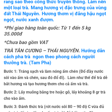
rang sao theo công thức truyền thống.
Làm nên
một loại trà. Mang hương vị đặc trưng của vùng
đất Thái Nguyên. Hương thơm vị đắng hậu ngọt
ngọt, nước xanh đượm.
*Phí giao hàng toàn quốc: Từ 1 đến 5 kg
35.000đ
*Chưa bao gồm VAT
TRÀ TÂN CƯƠNG – THÁI NGUYÊN
.
Hướng dẫn
cách pha trà
ngon theo phong cách người
thưởng trà. (Tam Pha)
Bước 1
: Tráng sạch và làm nóng ấm chén (Đổ đầy nước
sôi vào ấm và chén, sau đó đổ đi). Làm như thế để trà dễ
bắt hương và tạo hương thơm cho cả ấm và trà.
Bước 2
: Lấy muỗng bằng tre hoặc gỗ, lấy khoảng 8 gr trà
cho vào ấm.
Bước 3
: Đánh thức trà (rót nước sôi 80 – 90 độ C vừa đủ