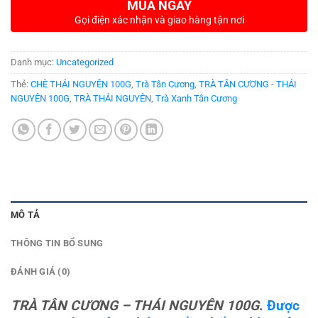
MUA NGAY
Gọi điện xác nhận và giao hàng tận nơi
Danh mục:
Uncategorized
Thẻ:
CHÈ THÁI NGUYÊN 100G
,
Trà Tân Cương
,
TRÀ TÂN CƯƠNG - THÁI
NGUYÊN 100G
,
TRÀ THÁI NGUYÊN
,
Trà Xanh Tân Cương
MÔ TẢ
THÔNG TIN BỔ SUNG
ĐÁNH GIÁ (0)
TRÀ TÂN CƯƠNG – THÁI NGUYÊN 100G
.
Được