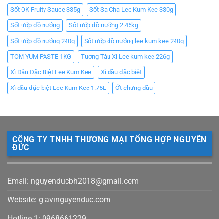
Sốt OK Fruity Sauce 335g
Sốt Sa Cha Lee Kum Kee 330g
Sốt ướp đồ nướng
Sốt ướp đồ nướng 2.45kg
Sốt ướp đồ nướng 240g
Sốt ướp đồ nướng lee kum kee 240g
TOM YUM PASTE 1KG
Tương Tàu Xì Lee kum kee 226g
Xì Dầu Đặc Biệt Lee Kum Kee
Xì dầu đặc biệt
Xì dầu đặc biệt Lee Kum Kee 1.75L
Ớt chưng dầu
CÔNG TY TNHH THƯƠNG MẠI TỔNG HỢP NGUYÊN
ĐỨC
Email: nguyenducbh2018@gmail.com
Website: giavinguyenduc.com
Hotline 1: 0968661229