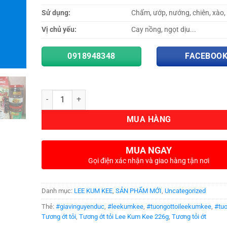
Sử dụng:
Chấm, ướp, nướng, chiên, xào,
Vị chủ yếu:
Cay nồng, ngọt dịu...
0918948348
FACEBOO
Số lượng
MUA HÀNG
MUA NGAY
Gọi điện xác nhận và giao hàng tận nơi
Danh mục:
LEE KUM KEE
,
SẢN PHẨM MỚI
,
Uncategorized
Thẻ:
#giavinguyenduc
,
#leekumkee
,
#tuongottoileekumkee
,
#tuo
Tương ớt tỏi
,
Tương ớt tỏi Lee Kum Kee 226g
,
Tương tỏi ớt