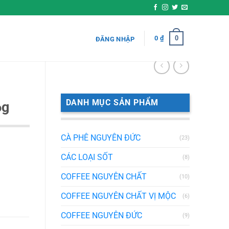
0
0
₫
ĐĂNG NHẬP
DANH MỤC SẢN PHẨM
6g
CÀ PHÊ NGUYÊN ĐỨC
(23)
CÁC LOẠI SỐT
(8)
COFFEE NGUYÊN CHẤT
(10)
COFFEE NGUYÊN CHẤT VỊ MỘC
(6)
COFFEE NGUYÊN ĐỨC
(9)