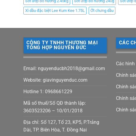
Sốt ướp đồ nướng 2.45kg
Sốt ướp đồ nướng 240g
Sốt ướp 
Xì dầu đặc biệt Lee Kum Kee 1.75L
Ớt chưng dầu
CÔNG TY TNHH THƯƠNG MẠI
CÁC C
TỔNG HỢP NGUYÊN ĐỨC
Các hình
Email: nguyenducbh2018@gmail.com
Chính sá
Website: giavinguyenduc.com
Chính sác
Hotline 1: 0968661229
Chính sá
Mã số thuế/Số QĐ thành lập:
Chính sá
3603523206 – 10/01/2018
Địa chỉ: Số 127, Tổ 23, KP5, P.Trảng
Dài, TP. Biên Hòa, T. Đồng Nai