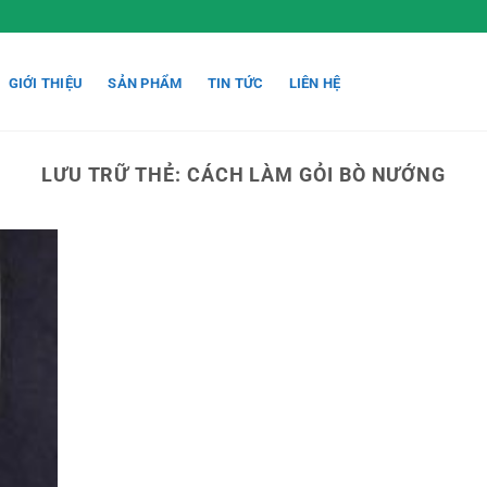
GIỚI THIỆU
SẢN PHẨM
TIN TỨC
LIÊN HỆ
LƯU TRỮ THẺ:
CÁCH LÀM GỎI BÒ NƯỚNG