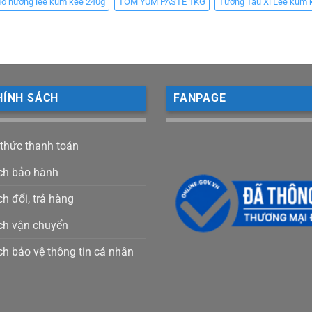
đồ nướng lee kum kee 240g
TOM YUM PASTE 1KG
Tương Tàu Xì Lee kum 
HÍNH SÁCH
FANPAGE
 thức thanh toán
ch bảo hành
h đổi, trả hàng
ch vận chuyển
ch bảo vệ thông tin cá nhân