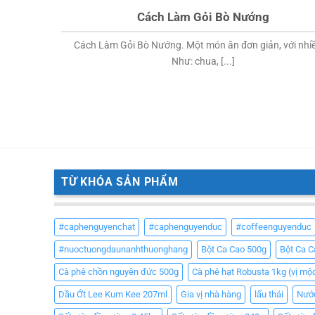
Cách Làm Gỏi Bò Nướng
Cách Làm Gỏi Bò Nướng. Một món ăn đơn giản, với nhiề
Như: chua, [...]
TỪ KHÓA SẢN PHẨM
#caphenguyenchat
#caphenguyenduc
#coffeenguyenduc
#nuoctuongdaunanhthuonghang
Bột Ca Cao 500g
Bột Ca 
Cà phê chồn nguyên đức 500g
Cà phê hạt Robusta 1kg (vị mộ
Dầu Ớt Lee Kum Kee 207ml
Gia vị nhà hàng
lẩu thái
Nướ