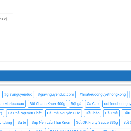
u vị.
#giavinguyenduc
#giavinguyenduc.com
#hoatieuconguyethongkong
Cao Mariocacao
Bột Chanh Knorr 400g
Bột gà
Ca Cao
coffeechonngu
c)
Cà Phê Nguyên Chất
Cà Phê Nguyên Đức
Dầu hào
Dầu mè
Dầu
c tương
Sa tế
Súp Nền Lẩu Thái Knorr
Sốt OK Fruity Sauce 335g
Sốt 