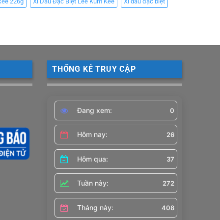
kee 226g
Xì Dầu Đặc Biệt Lee Kum Kee
Xì dầu đặc biệt
THỐNG KÊ TRUY CẬP
Đang xem:
0
Hôm nay:
26
Hôm qua:
37
Tuần này:
272
Tháng này:
408