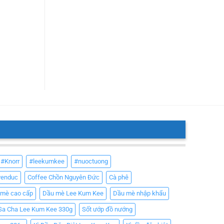
#Knorr
#leekumkee
#nuoctuong
yenduc
Coffee Chồn Nguyên Đức
Cà phê
 mè cao cấp
Dầu mè Lee Kum Kee
Dầu mè nhập khẩu
Sa Cha Lee Kum Kee 330g
Sốt ướp đồ nướng