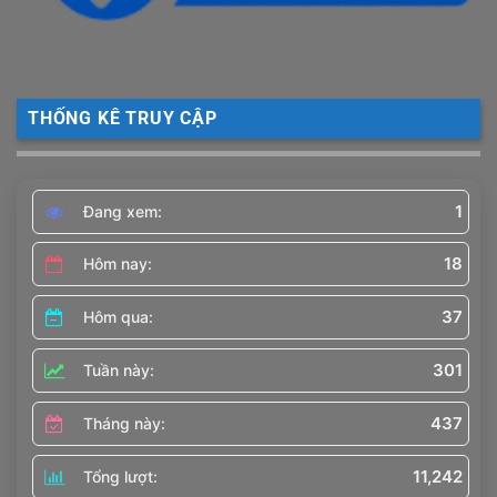
THỐNG KÊ TRUY CẬP
1
Đang xem:
18
Hôm nay:
37
Hôm qua:
301
Tuần này:
437
Tháng này:
11,242
Tổng lượt: