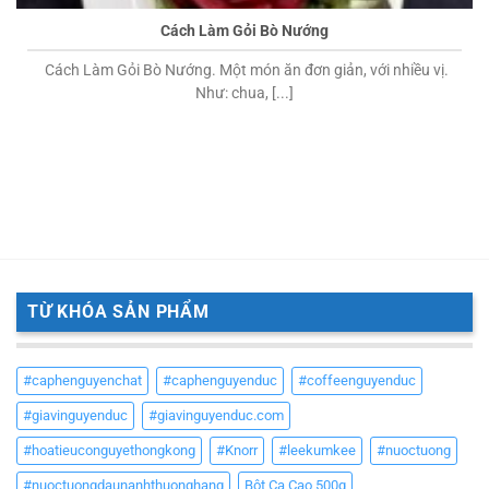
Cách Làm Gỏi Bò Nướng
Cách Làm Gỏi Bò Nướng. Một món ăn đơn giản, với nhiều vị.
Như: chua, [...]
TỪ KHÓA SẢN PHẨM
#caphenguyenchat
#caphenguyenduc
#coffeenguyenduc
#giavinguyenduc
#giavinguyenduc.com
#hoatieuconguyethongkong
#Knorr
#leekumkee
#nuoctuong
#nuoctuongdaunanhthuonghang
Bột Ca Cao 500g