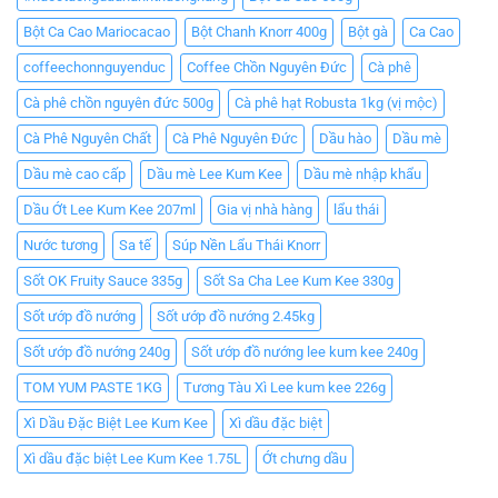
Bột Ca Cao Mariocacao
Bột Chanh Knorr 400g
Bột gà
Ca Cao
coffeechonnguyenduc
Coffee Chồn Nguyên Đức
Cà phê
Cà phê chồn nguyên đức 500g
Cà phê hạt Robusta 1kg (vị mộc)
Cà Phê Nguyên Chất
Cà Phê Nguyên Đức
Dầu hào
Dầu mè
Dầu mè cao cấp
Dầu mè Lee Kum Kee
Dầu mè nhập khẩu
Dầu Ớt Lee Kum Kee 207ml
Gia vị nhà hàng
lẩu thái
Nước tương
Sa tế
Súp Nền Lẩu Thái Knorr
Sốt OK Fruity Sauce 335g
Sốt Sa Cha Lee Kum Kee 330g
Sốt ướp đồ nướng
Sốt ướp đồ nướng 2.45kg
Sốt ướp đồ nướng 240g
Sốt ướp đồ nướng lee kum kee 240g
TOM YUM PASTE 1KG
Tương Tàu Xì Lee kum kee 226g
Xì Dầu Đặc Biệt Lee Kum Kee
Xì dầu đặc biệt
Xì dầu đặc biệt Lee Kum Kee 1.75L
Ớt chưng dầu