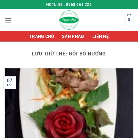
Chuyển
HOTLINE : 0968.661.229
đến
nội
0
dung
TRANG CHỦ
SẢN PHẨM
LIÊN HỆ
LƯU TRỮ THẺ:
GỎI BÒ NƯỚNG
07
Th5