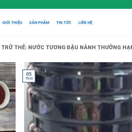
GIỚI THIỆU
SẢN PHẨM
TIN TỨC
LIÊN HỆ
 TRỮ THẺ:
NƯỚC TƯƠNG ĐẬU NÀNH THƯỞNG HẠ
05
Th10