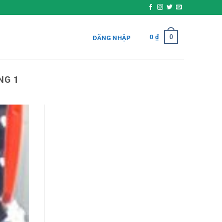
0
0
₫
ĐĂNG NHẬP
NG 1