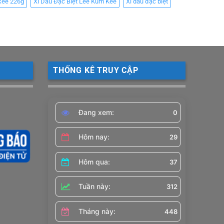
kee 226g
Xì Dầu Đặc Biệt Lee Kum Kee
Xì dầu đặc biệt
THỐNG KÊ TRUY CẬP
Đang xem:
0
Hôm nay:
29
Hôm qua:
37
Tuần này:
312
Tháng này:
448