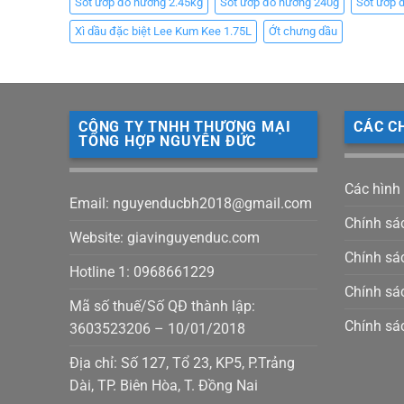
Sốt ướp đồ nướng 2.45kg
Sốt ướp đồ nướng 240g
Sốt ướp 
Xì dầu đặc biệt Lee Kum Kee 1.75L
Ớt chưng dầu
CÔNG TY TNHH THƯƠNG MẠI
CÁC C
TỔNG HỢP NGUYÊN ĐỨC
Các hình
Email: nguyenducbh2018@gmail.com
Chính sá
Website: giavinguyenduc.com
Chính sác
Hotline 1: 0968661229
Chính sá
Mã số thuế/Số QĐ thành lập:
Chính sá
3603523206 – 10/01/2018
Địa chỉ: Số 127, Tổ 23, KP5, P.Trảng
Dài, TP. Biên Hòa, T. Đồng Nai