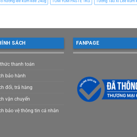
đồ nướng lee kum kee 240g
TOM YUM PASTE 1KG
Tương Tàu Xì Lee kum 
HÍNH SÁCH
FANPAGE
 thức thanh toán
ch bảo hành
h đổi, trả hàng
ch vận chuyển
ch bảo vệ thông tin cá nhân