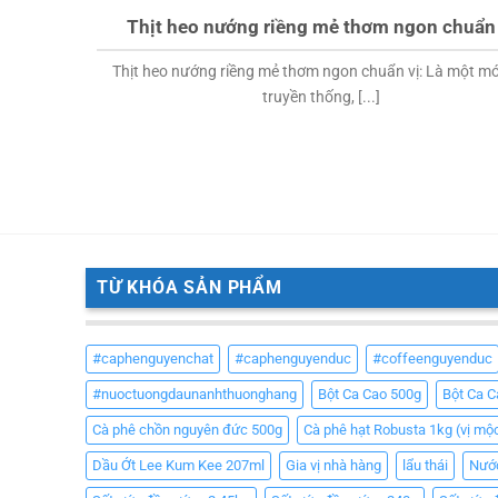
Thịt heo nướng riềng mẻ thơm ngon chuẩn 
Thịt heo nướng riềng mẻ thơm ngon chuẩn vị: Là một m
truyền thống, [...]
TỪ KHÓA SẢN PHẨM
#caphenguyenchat
#caphenguyenduc
#coffeenguyenduc
#nuoctuongdaunanhthuonghang
Bột Ca Cao 500g
Bột Ca 
Cà phê chồn nguyên đức 500g
Cà phê hạt Robusta 1kg (vị mộ
Dầu Ớt Lee Kum Kee 207ml
Gia vị nhà hàng
lẩu thái
Nướ