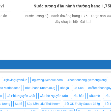
vị
Nước tương đậu nành thưởng hạng 1,75
ón ăn
Nước tương đậu nành thưởng hạng 1,75L. Được sản xuấ
dây chuyền hiện đại [...]
#giavinguyenduc
#giavinguyenduc.com
#hoatieuconguyethongkong
Cao Mariocacao
Bột Chanh Knorr 400g
Bột gà
Ca Cao
coffeechonngu
c)
Cà Phê Nguyên Chất
Cà Phê Nguyên Đức
Dầu hào
Dầu mè
Dầu
c tương
Sa tế
Súp Nền Lẩu Thái Knorr
Sốt OK Fruity Sauce 335g
Sốt 