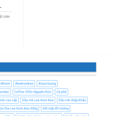
L
t trên
#Knorr
#leekumkee
#nuoctuong
yenduc
Coffee Chồn Nguyên Đức
Cà phê
 mè cao cấp
Dầu mè Lee Kum Kee
Dầu mè nhập khẩu
Sa Cha Lee Kum Kee 330g
Sốt ướp đồ nướng