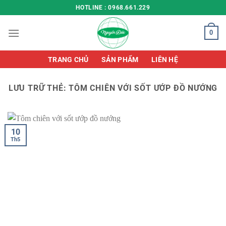
Chuyển
HOTLINE : 0968.661.229
đến
nội
0
dung
TRANG CHỦ
SẢN PHẨM
LIÊN HỆ
LƯU TRỮ THẺ:
TÔM CHIÊN VỚI SỐT ƯỚP ĐỒ NƯỚNG
10
Th5