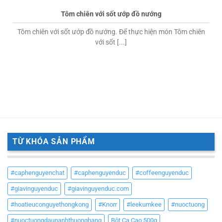
Tôm chiên với sốt ướp đồ nướng
Tôm chiên với sốt ướp đồ nướng. Để thực hiện món Tôm chiên
với sốt [...]
TỪ KHÓA SẢN PHẨM
#caphenguyenchat
#caphenguyenduc
#coffeenguyenduc
#giavinguyenduc
#giavinguyenduc.com
#hoatieuconguyethongkong
#Knorr
#leekumkee
#nuoctuong
#nuoctuongdaunanhthuonghang
Bột Ca Cao 500g