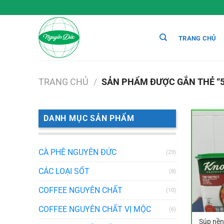
Chuyển
đến
nội
TRANG CHỦ
dung
TRANG CHỦ
/
SẢN PHẨM ĐƯỢC GẮN THẺ “
DANH MỤC SẢN PHẨM
CÀ PHÊ NGUYÊN ĐỨC
(23)
CÁC LOẠI SỐT
(8)
COFFEE NGUYÊN CHẤT
(10)
COFFEE NGUYÊN CHẤT VỊ MỘC
(6)
Súp nền 