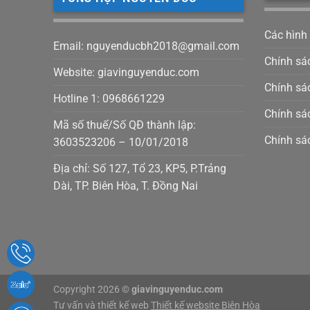
Các hình
Email: nguyenducbh2018@gmail.com
Chính sá
Website: giavinguyenduc.com
Chính sác
Hotline 1: 0968661229
Chính sá
Mã số thuế/Số QĐ thành lập:
Chính sá
3603523206 – 10/01/2018
Địa chỉ: Số 127, Tổ 23, KP5, P.Trảng
Dài, TP. Biên Hòa, T. Đồng Nai
Copyright 2026 ©
giavinguyenduc.com
Tư vấn và thiết kế web
Thiết kế website Biên Hòa