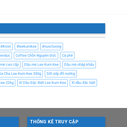
#Knorr
#leekumkee
#nuoctuong
yenduc
Coffee Chồn Nguyên Đức
Cà phê
 mè cao cấp
Dầu mè Lee Kum Kee
Dầu mè nhập khẩu
Sa Cha Lee Kum Kee 330g
Sốt ướp đồ nướng
kee 226g
Xì Dầu Đặc Biệt Lee Kum Kee
Xì dầu đặc biệt
THỐNG KÊ TRUY CẬP