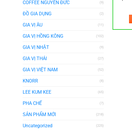
COFFEE NGUYÊN ĐỨC
(9)
ĐỒ GIA DỤNG
(2)
GIA VỊ ÂU
(11)
GIA VỊ HỒNG KÔNG
(102)
GIA VỊ NHẬT
(9)
GIA VỊ THÁI
(27)
GIA VỊ VIỆT NAM
(52)
KNORR
(8)
LEE KUM KEE
(65)
PHA CHẾ
(7)
SẢN PHẨM MỚI
(218)
Uncategorized
(225)