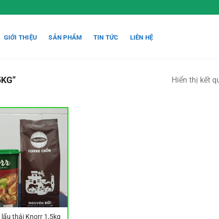
GIỚI THIỆU
SẢN PHẨM
TIN TỨC
LIÊN HỆ
5KG”
Hiển thị kết 
lẩu thái Knorr 1,5kg