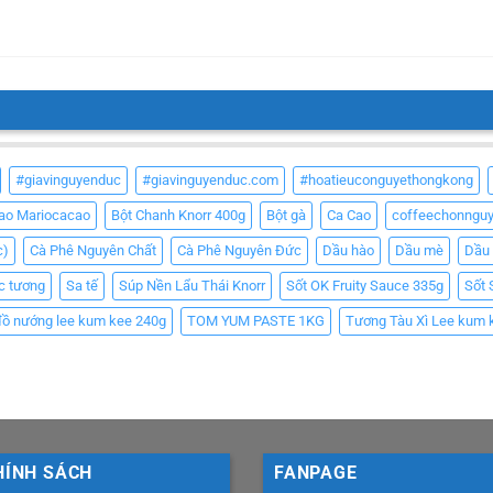
#giavinguyenduc
#giavinguyenduc.com
#hoatieuconguyethongkong
Cao Mariocacao
Bột Chanh Knorr 400g
Bột gà
Ca Cao
coffeechonngu
c)
Cà Phê Nguyên Chất
Cà Phê Nguyên Đức
Dầu hào
Dầu mè
Dầu
c tương
Sa tế
Súp Nền Lẩu Thái Knorr
Sốt OK Fruity Sauce 335g
Sốt 
đồ nướng lee kum kee 240g
TOM YUM PASTE 1KG
Tương Tàu Xì Lee kum 
HÍNH SÁCH
FANPAGE