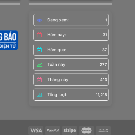
Đang xem:
1
Hôm nay:
31
Hôm qua:
37
Tuần này:
277
Tháng này:
413
Tổng lượt:
11,218