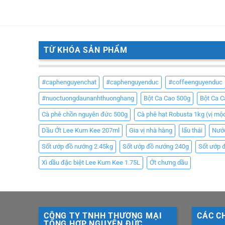
TỪ KHÓA SẢN PHẨM
#caphenguyenchat
#caphenguyenduc
#coffeenguyenduc
#nuoctuongdaunanhthuonghang
Bột Ca Cao 500g
Bột Ca 
Cà phê chồn nguyên đức 500g
Cà phê hạt Robusta 1kg (vị mộ
Dầu Ớt Lee Kum Kee 207ml
Gia vị nhà hàng
lẩu thái
Nướ
Sốt ướp đồ nướng 2.45kg
Sốt ướp đồ nướng 240g
Sốt ướp 
Xì dầu đặc biệt Lee Kum Kee 1.75L
Ớt chưng dầu
CÔNG TY TNHH THƯƠNG MẠI
CÁC C
TỔNG HỢP NGUYÊN ĐỨC