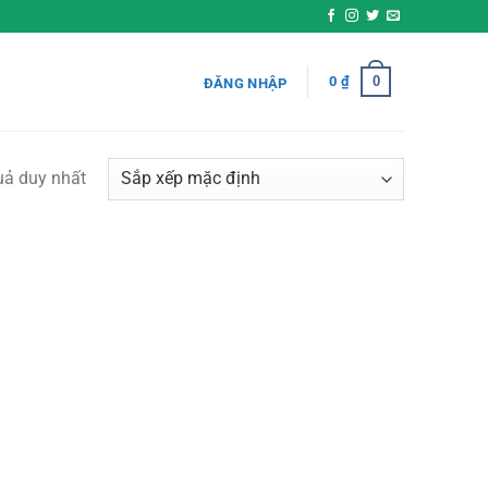
0
0
₫
ĐĂNG NHẬP
quả duy nhất