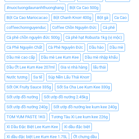
#nuoctuongdaunanhthuonghang
Bột Ca Cao 500g
Bột Ca Cao Mariocacao
Bột Chanh Knorr 400g
Bột gà
Ca Cao
coffeechonnguyenduc
Coffee Chồn Nguyên Đức
Cà phê
Cà phê chồn nguyên đức 500g
Cà phê hạt Robusta 1kg (vị mộc)
Cà Phê Nguyên Chất
Cà Phê Nguyên Đức
Dầu hào
Dầu mè
Dầu mè cao cấp
Dầu mè Lee Kum Kee
Dầu mè nhập khẩu
Dầu Ớt Lee Kum Kee 207ml
Gia vị nhà hàng
lẩu thái
Nước tương
Sa tế
Súp Nền Lẩu Thái Knorr
Sốt OK Fruity Sauce 335g
Sốt Sa Cha Lee Kum Kee 330g
Sốt ướp đồ nướng
Sốt ướp đồ nướng 2.45kg
Sốt ướp đồ nướng 240g
Sốt ướp đồ nướng lee kum kee 240g
TOM YUM PASTE 1KG
Tương Tàu Xì Lee kum kee 226g
Xì Dầu Đặc Biệt Lee Kum Kee
Xì dầu đặc biệt
Xì dầu đặc biệt Lee Kum Kee 1.75L
Ớt chưng dầu