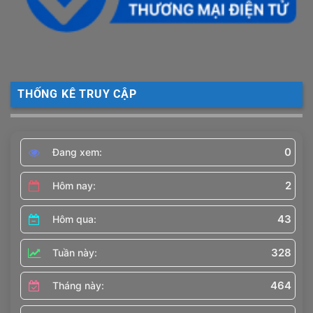
THỐNG KÊ TRUY CẬP
0
Đang xem:
2
Hôm nay:
43
Hôm qua:
328
Tuần này:
464
Tháng này: