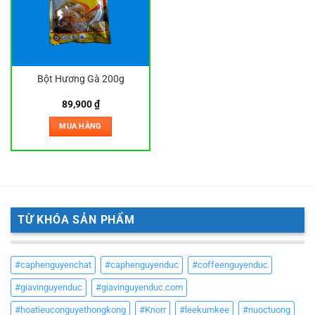
Bột Hương Gà 200g
89,900
₫
MUA HÀNG
TỪ KHÓA SẢN PHẨM
#caphenguyenchat
#caphenguyenduc
#coffeenguyenduc
#giavinguyenduc
#giavinguyenduc.com
#hoatieuconguyethongkong
#Knorr
#leekumkee
#nuoctuong