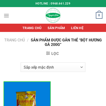
Chuyển
HOTLINE : 0968.661.229
đến
nội
0
dung
TRANG CHỦ
SẢN PHẨM
LIÊN HỆ
TRANG CHỦ
/
SẢN PHẨM ĐƯỢC GẮN THẺ “BỘT HƯƠNG
GÀ 200G”
LỌC