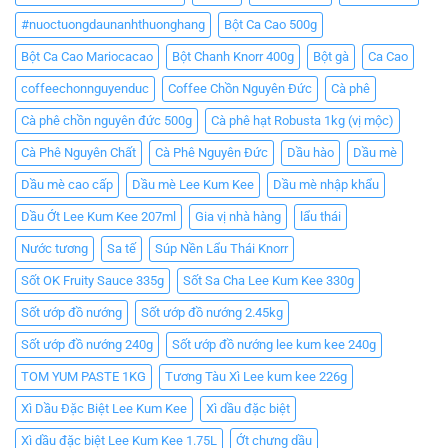
#nuoctuongdaunanhthuonghang
Bột Ca Cao 500g
Bột Ca Cao Mariocacao
Bột Chanh Knorr 400g
Bột gà
Ca Cao
coffeechonnguyenduc
Coffee Chồn Nguyên Đức
Cà phê
Cà phê chồn nguyên đức 500g
Cà phê hạt Robusta 1kg (vị mộc)
Cà Phê Nguyên Chất
Cà Phê Nguyên Đức
Dầu hào
Dầu mè
Dầu mè cao cấp
Dầu mè Lee Kum Kee
Dầu mè nhập khẩu
Dầu Ớt Lee Kum Kee 207ml
Gia vị nhà hàng
lẩu thái
Nước tương
Sa tế
Súp Nền Lẩu Thái Knorr
Sốt OK Fruity Sauce 335g
Sốt Sa Cha Lee Kum Kee 330g
Sốt ướp đồ nướng
Sốt ướp đồ nướng 2.45kg
Sốt ướp đồ nướng 240g
Sốt ướp đồ nướng lee kum kee 240g
TOM YUM PASTE 1KG
Tương Tàu Xì Lee kum kee 226g
Xì Dầu Đặc Biệt Lee Kum Kee
Xì dầu đặc biệt
Xì dầu đặc biệt Lee Kum Kee 1.75L
Ớt chưng dầu