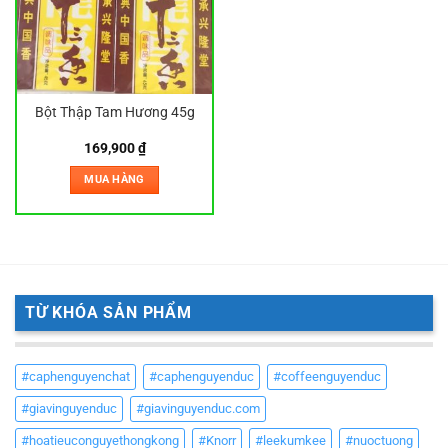
Bột Thập Tam Hương 45g
169,900
₫
MUA HÀNG
TỪ KHÓA SẢN PHẨM
#caphenguyenchat
#caphenguyenduc
#coffeenguyenduc
#giavinguyenduc
#giavinguyenduc.com
#hoatieuconguyethongkong
#Knorr
#leekumkee
#nuoctuong