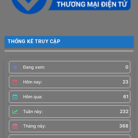
THỐNG KÊ TRUY CẬP
0
Đang xem:
23
Hôm nay:
61
Hôm qua:
232
Tuần này:
368
Tháng này: