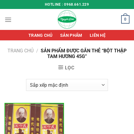
Chuyển
HOTLINE : 0968.661.229
đến
nội
0
dung
TRANG CHỦ
SẢN PHẨM
LIÊN HỆ
TRANG CHỦ
/
SẢN PHẨM ĐƯỢC GẮN THẺ “BỘT THẬP
TAM HƯƠNG 45G”
LỌC