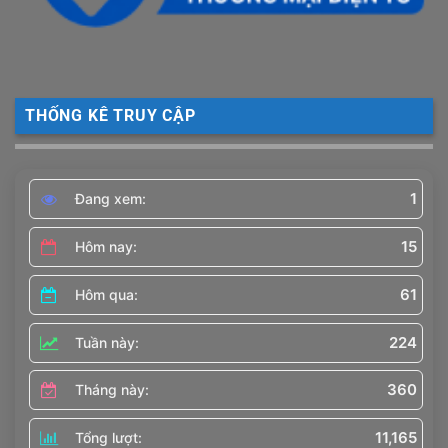
THỐNG KÊ TRUY CẬP
1
Đang xem:
15
Hôm nay:
61
Hôm qua:
224
Tuần này:
360
Tháng này:
11,165
Tổng lượt: