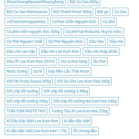
#nuoctuongdaunanhthuonghang
Bột Ca Cao 500g
Bột Ca Cao Mariocacao
Bột Chanh Knorr 400g
Bột gà
Ca Cao
coffeechonnguyenduc
Coffee Chồn Nguyên Đức
Cà phê
Cà phê chồn nguyên đức 500g
Cà phê hạt Robusta 1kg (vị mộc)
Cà Phê Nguyên Chất
Cà Phê Nguyên Đức
Dầu hào
Dầu mè
Dầu mè cao cấp
Dầu mè Lee Kum Kee
Dầu mè nhập khẩu
Dầu Ớt Lee Kum Kee 207ml
Gia vị nhà hàng
lẩu thái
Nước tương
Sa tế
Súp Nền Lẩu Thái Knorr
Sốt OK Fruity Sauce 335g
Sốt Sa Cha Lee Kum Kee 330g
Sốt ướp đồ nướng
Sốt ướp đồ nướng 2.45kg
Sốt ướp đồ nướng 240g
Sốt ướp đồ nướng lee kum kee 240g
TOM YUM PASTE 1KG
Tương Tàu Xì Lee kum kee 226g
Xì Dầu Đặc Biệt Lee Kum Kee
Xì dầu đặc biệt
Xì dầu đặc biệt Lee Kum Kee 1.75L
Ớt chưng dầu