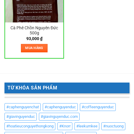
Cà Phê Chồn Nguyên Đức
500g
93,000
₫
MUA HÀNG
TỪ KHÓA SẢN PHẨM
#caphenguyenchat
#caphenguyenduc
#coffeenguyenduc
#giavinguyenduc
#giavinguyenduc.com
#hoatieuconguyethongkong
#Knorr
#leekumkee
#nuoctuong