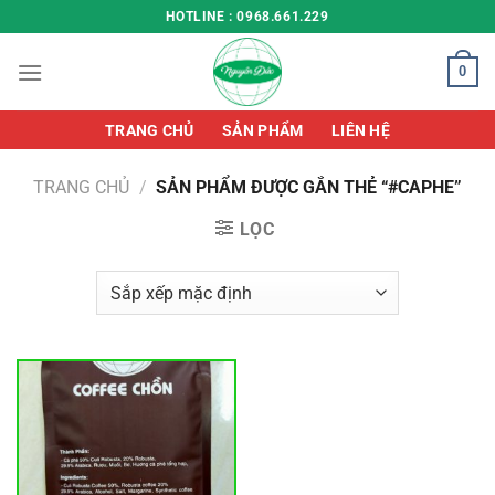
Chuyển
HOTLINE : 0968.661.229
đến
nội
0
dung
TRANG CHỦ
SẢN PHẨM
LIÊN HỆ
TRANG CHỦ
/
SẢN PHẨM ĐƯỢC GẮN THẺ “#CAPHE”
LỌC