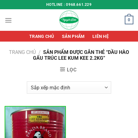
Chuyển
HOTLINE : 0968.661.229
đến
nội
0
dung
TRANG CHỦ
SẢN PHẨM
LIÊN HỆ
TRANG CHỦ
/
SẢN PHẨM ĐƯỢC GẮN THẺ “DẦU HÀO
GẤU TRÚC LEE KUM KEE 2.2KG”
LỌC