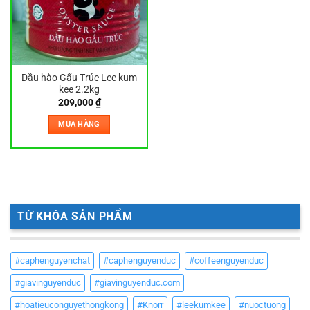
Dầu hào Gấu Trúc Lee kum
kee 2.2kg
209,000
₫
MUA HÀNG
TỪ KHÓA SẢN PHẨM
#caphenguyenchat
#caphenguyenduc
#coffeenguyenduc
#giavinguyenduc
#giavinguyenduc.com
#hoatieuconguyethongkong
#Knorr
#leekumkee
#nuoctuong