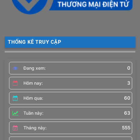
THỐNG KÊ TRUY CẬP
0
Đang xem:
3
Hôm nay:
60
Hôm qua:
63
Tuần này:
555
Tháng này: