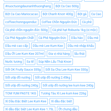
#nuoctuongdaunanhthuonghang
Bột Ca Cao 500g
Bột Ca Cao Mariocacao
Bột Chanh Knorr 400g
Bột gà
Ca Cao
coffeechonnguyenduc
Coffee Chồn Nguyên Đức
Cà phê
Cà phê chồn nguyên đức 500g
Cà phê hạt Robusta 1kg (vị mộc)
Cà Phê Nguyên Chất
Cà Phê Nguyên Đức
Dầu hào
Dầu mè
Dầu mè cao cấp
Dầu mè Lee Kum Kee
Dầu mè nhập khẩu
Dầu Ớt Lee Kum Kee 207ml
Gia vị nhà hàng
lẩu thái
Nước tương
Sa tế
Súp Nền Lẩu Thái Knorr
Sốt OK Fruity Sauce 335g
Sốt Sa Cha Lee Kum Kee 330g
Sốt ướp đồ nướng
Sốt ướp đồ nướng 2.45kg
Sốt ướp đồ nướng 240g
Sốt ướp đồ nướng lee kum kee 240g
TOM YUM PASTE 1KG
Tương Tàu Xì Lee kum kee 226g
Xì Dầu Đặc Biệt Lee Kum Kee
Xì dầu đặc biệt
Xì dầu đặc biệt Lee Kum Kee 1.75L
Ớt chưng dầu