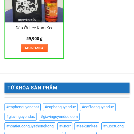
Dầu Ớt Lee Kum Kee
59,900
₫
MUA HÀNG
TỪ KHÓA SẢN PHẨM
#caphenguyenchat
#caphenguyenduc
#coffeenguyenduc
#giavinguyenduc
#giavinguyenduc.com
#hoatieuconguyethongkong
#Knorr
#leekumkee
#nuoctuong