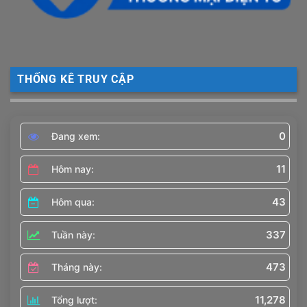
THỐNG KÊ TRUY CẬP
0
Đang xem:
11
Hôm nay:
43
Hôm qua:
337
Tuần này:
473
Tháng này:
11,278
Tổng lượt: