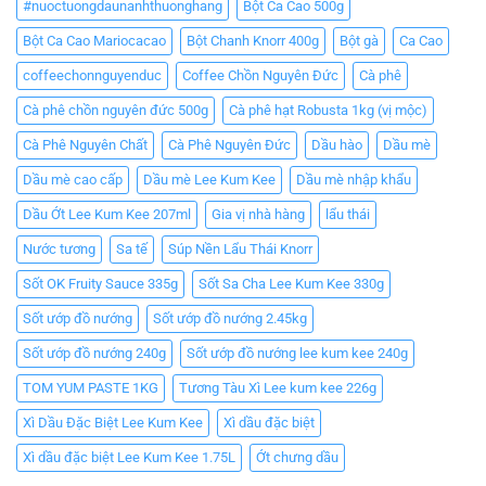
#nuoctuongdaunanhthuonghang
Bột Ca Cao 500g
Bột Ca Cao Mariocacao
Bột Chanh Knorr 400g
Bột gà
Ca Cao
coffeechonnguyenduc
Coffee Chồn Nguyên Đức
Cà phê
Cà phê chồn nguyên đức 500g
Cà phê hạt Robusta 1kg (vị mộc)
Cà Phê Nguyên Chất
Cà Phê Nguyên Đức
Dầu hào
Dầu mè
Dầu mè cao cấp
Dầu mè Lee Kum Kee
Dầu mè nhập khẩu
Dầu Ớt Lee Kum Kee 207ml
Gia vị nhà hàng
lẩu thái
Nước tương
Sa tế
Súp Nền Lẩu Thái Knorr
Sốt OK Fruity Sauce 335g
Sốt Sa Cha Lee Kum Kee 330g
Sốt ướp đồ nướng
Sốt ướp đồ nướng 2.45kg
Sốt ướp đồ nướng 240g
Sốt ướp đồ nướng lee kum kee 240g
TOM YUM PASTE 1KG
Tương Tàu Xì Lee kum kee 226g
Xì Dầu Đặc Biệt Lee Kum Kee
Xì dầu đặc biệt
Xì dầu đặc biệt Lee Kum Kee 1.75L
Ớt chưng dầu