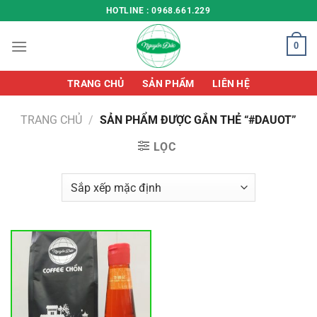
Chuyển
HOTLINE : 0968.661.229
đến
nội
0
dung
TRANG CHỦ
SẢN PHẨM
LIÊN HỆ
TRANG CHỦ
/
SẢN PHẨM ĐƯỢC GẮN THẺ “#DAUOT”
LỌC