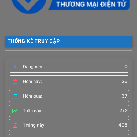
THỐNG KÊ TRUY CẬP
0
Đang xem:
26
Hôm nay:
37
Hôm qua:
272
Tuần này:
408
Tháng này: