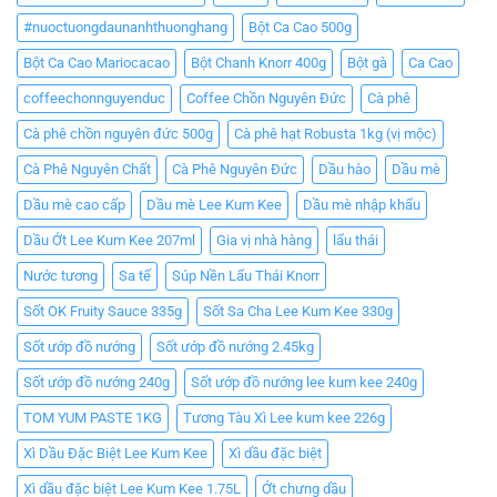
#nuoctuongdaunanhthuonghang
Bột Ca Cao 500g
Bột Ca Cao Mariocacao
Bột Chanh Knorr 400g
Bột gà
Ca Cao
coffeechonnguyenduc
Coffee Chồn Nguyên Đức
Cà phê
Cà phê chồn nguyên đức 500g
Cà phê hạt Robusta 1kg (vị mộc)
Cà Phê Nguyên Chất
Cà Phê Nguyên Đức
Dầu hào
Dầu mè
Dầu mè cao cấp
Dầu mè Lee Kum Kee
Dầu mè nhập khẩu
Dầu Ớt Lee Kum Kee 207ml
Gia vị nhà hàng
lẩu thái
Nước tương
Sa tế
Súp Nền Lẩu Thái Knorr
Sốt OK Fruity Sauce 335g
Sốt Sa Cha Lee Kum Kee 330g
Sốt ướp đồ nướng
Sốt ướp đồ nướng 2.45kg
Sốt ướp đồ nướng 240g
Sốt ướp đồ nướng lee kum kee 240g
TOM YUM PASTE 1KG
Tương Tàu Xì Lee kum kee 226g
Xì Dầu Đặc Biệt Lee Kum Kee
Xì dầu đặc biệt
Xì dầu đặc biệt Lee Kum Kee 1.75L
Ớt chưng dầu