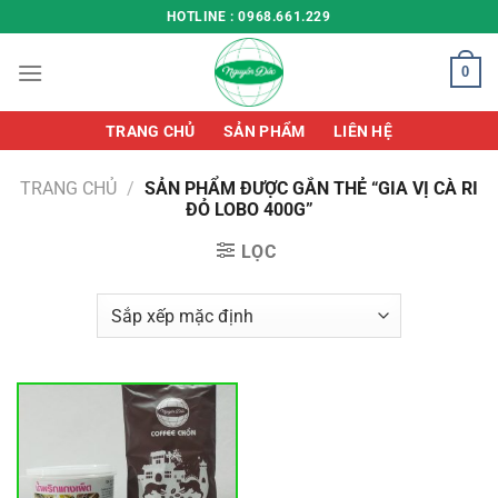
Chuyển
HOTLINE : 0968.661.229
đến
nội
0
dung
TRANG CHỦ
SẢN PHẨM
LIÊN HỆ
TRANG CHỦ
/
SẢN PHẨM ĐƯỢC GẮN THẺ “GIA VỊ CÀ RI
ĐỎ LOBO 400G”
LỌC