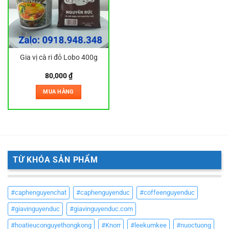
Gia vị cà ri đỏ Lobo 400g
80,000
₫
MUA HÀNG
TỪ KHÓA SẢN PHẨM
#caphenguyenchat
#caphenguyenduc
#coffeenguyenduc
#giavinguyenduc
#giavinguyenduc.com
#hoatieuconguyethongkong
#Knorr
#leekumkee
#nuoctuong