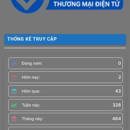
THỐNG KÊ TRUY CẬP
0
Đang xem:
2
Hôm nay:
43
Hôm qua:
328
Tuần này:
464
Tháng này: