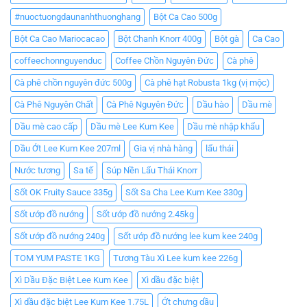
#nuoctuongdaunanhthuonghang
Bột Ca Cao 500g
Bột Ca Cao Mariocacao
Bột Chanh Knorr 400g
Bột gà
Ca Cao
coffeechonnguyenduc
Coffee Chồn Nguyên Đức
Cà phê
Cà phê chồn nguyên đức 500g
Cà phê hạt Robusta 1kg (vị mộc)
Cà Phê Nguyên Chất
Cà Phê Nguyên Đức
Dầu hào
Dầu mè
Dầu mè cao cấp
Dầu mè Lee Kum Kee
Dầu mè nhập khẩu
Dầu Ớt Lee Kum Kee 207ml
Gia vị nhà hàng
lẩu thái
Nước tương
Sa tế
Súp Nền Lẩu Thái Knorr
Sốt OK Fruity Sauce 335g
Sốt Sa Cha Lee Kum Kee 330g
Sốt ướp đồ nướng
Sốt ướp đồ nướng 2.45kg
Sốt ướp đồ nướng 240g
Sốt ướp đồ nướng lee kum kee 240g
TOM YUM PASTE 1KG
Tương Tàu Xì Lee kum kee 226g
Xì Dầu Đặc Biệt Lee Kum Kee
Xì dầu đặc biệt
Xì dầu đặc biệt Lee Kum Kee 1.75L
Ớt chưng dầu