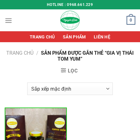
Chuyển
HOTLINE : 0968.661.229
đến
nội
0
dung
TRANG CHỦ
SẢN PHẨM
LIÊN HỆ
TRANG CHỦ
/
SẢN PHẨM ĐƯỢC GẮN THẺ “GIA VỊ THÁI
TOM YUM”
LỌC