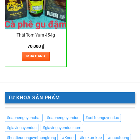
Thái Tom Yum 454g
70,000
₫
MUA HÀNG
TỪ KHÓA SẢN PHẨM
#caphenguyenchat
#caphenguyenduc
#coffeenguyenduc
#giavinguyenduc
#giavinguyenduc.com
#hoatieuconguyethongkong
#Knorr
#leekumkee
#nuoctuong