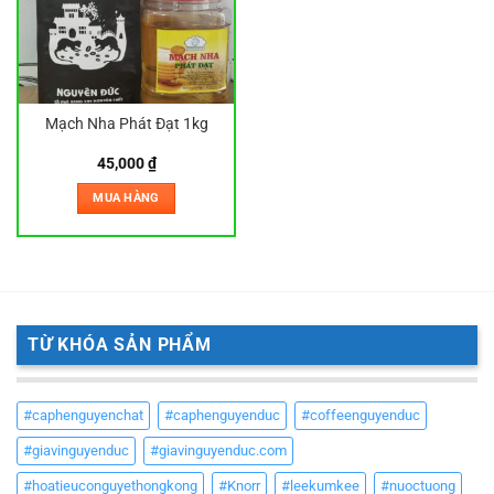
Mạch Nha Phát Đạt 1kg
45,000
₫
MUA HÀNG
TỪ KHÓA SẢN PHẨM
#caphenguyenchat
#caphenguyenduc
#coffeenguyenduc
#giavinguyenduc
#giavinguyenduc.com
#hoatieuconguyethongkong
#Knorr
#leekumkee
#nuoctuong