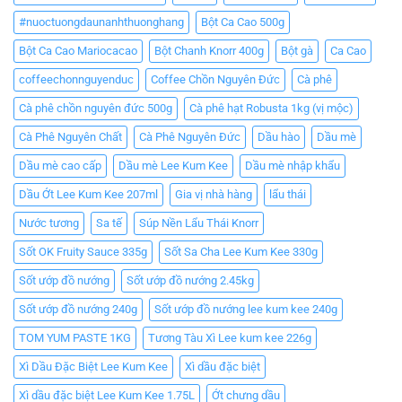
#nuoctuongdaunanhthuonghang
Bột Ca Cao 500g
Bột Ca Cao Mariocacao
Bột Chanh Knorr 400g
Bột gà
Ca Cao
coffeechonnguyenduc
Coffee Chồn Nguyên Đức
Cà phê
Cà phê chồn nguyên đức 500g
Cà phê hạt Robusta 1kg (vị mộc)
Cà Phê Nguyên Chất
Cà Phê Nguyên Đức
Dầu hào
Dầu mè
Dầu mè cao cấp
Dầu mè Lee Kum Kee
Dầu mè nhập khẩu
Dầu Ớt Lee Kum Kee 207ml
Gia vị nhà hàng
lẩu thái
Nước tương
Sa tế
Súp Nền Lẩu Thái Knorr
Sốt OK Fruity Sauce 335g
Sốt Sa Cha Lee Kum Kee 330g
Sốt ướp đồ nướng
Sốt ướp đồ nướng 2.45kg
Sốt ướp đồ nướng 240g
Sốt ướp đồ nướng lee kum kee 240g
TOM YUM PASTE 1KG
Tương Tàu Xì Lee kum kee 226g
Xì Dầu Đặc Biệt Lee Kum Kee
Xì dầu đặc biệt
Xì dầu đặc biệt Lee Kum Kee 1.75L
Ớt chưng dầu