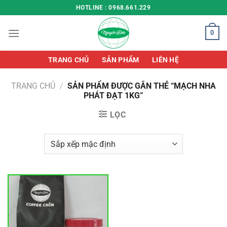
Chuyển
HOTLINE : 0968.661.229
đến
nội
0
dung
TRANG CHỦ
SẢN PHẨM
LIÊN HỆ
TRANG CHỦ
/
SẢN PHẨM ĐƯỢC GẮN THẺ “MẠCH NHA
PHÁT ĐẠT 1KG”
LỌC