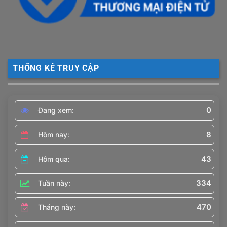
THỐNG KÊ TRUY CẬP
0
Đang xem:
8
Hôm nay:
43
Hôm qua:
334
Tuần này:
470
Tháng này: