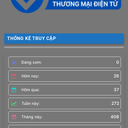
THỐNG KÊ TRUY CẬP
0
Đang xem:
26
Hôm nay:
37
Hôm qua:
272
Tuần này:
408
Tháng này: