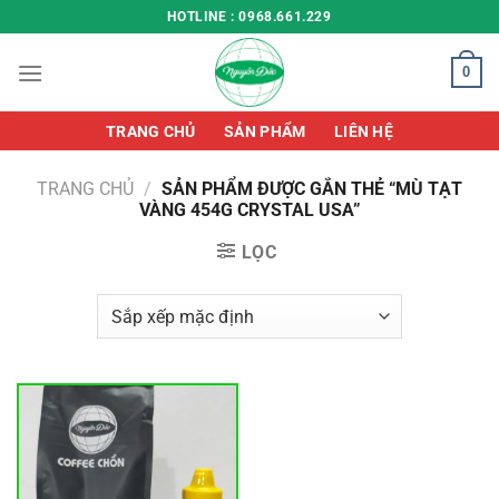
Chuyển
HOTLINE : 0968.661.229
đến
nội
0
dung
TRANG CHỦ
SẢN PHẨM
LIÊN HỆ
TRANG CHỦ
/
SẢN PHẨM ĐƯỢC GẮN THẺ “MÙ TẠT
VÀNG 454G CRYSTAL USA”
LỌC