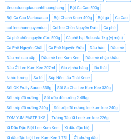
#nuoctuongdaunanhthuonghang
Bột Ca Cao 500g
Bột Ca Cao Mariocacao
Bột Chanh Knorr 400g
Bột gà
Ca Cao
coffeechonnguyenduc
Coffee Chồn Nguyên Đức
Cà phê
Cà phê chồn nguyên đức 500g
Cà phê hạt Robusta 1kg (vị mộc)
Cà Phê Nguyên Chất
Cà Phê Nguyên Đức
Dầu hào
Dầu mè
Dầu mè cao cấp
Dầu mè Lee Kum Kee
Dầu mè nhập khẩu
Dầu Ớt Lee Kum Kee 207ml
Gia vị nhà hàng
lẩu thái
Nước tương
Sa tế
Súp Nền Lẩu Thái Knorr
Sốt OK Fruity Sauce 335g
Sốt Sa Cha Lee Kum Kee 330g
Sốt ướp đồ nướng
Sốt ướp đồ nướng 2.45kg
Sốt ướp đồ nướng 240g
Sốt ướp đồ nướng lee kum kee 240g
TOM YUM PASTE 1KG
Tương Tàu Xì Lee kum kee 226g
Xì Dầu Đặc Biệt Lee Kum Kee
Xì dầu đặc biệt
Xì dầu đặc biệt Lee Kum Kee 1.75L
Ớt chưng dầu