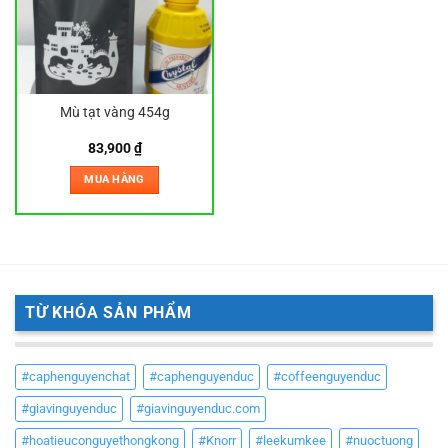
Mù tạt vàng 454g
83,900
₫
MUA HÀNG
TỪ KHÓA SẢN PHẨM
#caphenguyenchat
#caphenguyenduc
#coffeenguyenduc
#giavinguyenduc
#giavinguyenduc.com
#hoatieuconguyethongkong
#Knorr
#leekumkee
#nuoctuong