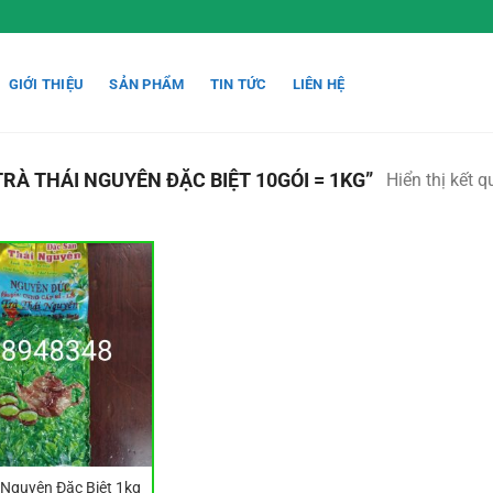
GIỚI THIỆU
SẢN PHẨM
TIN TỨC
LIÊN HỆ
À THÁI NGUYÊN ĐẶC BIỆT 10GÓI = 1KG”
Hiển thị kết 
 Nguyên Đặc Biệt 1kg