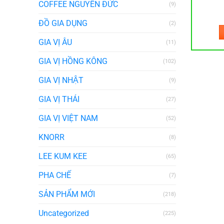
COFFEE NGUYÊN ĐỨC
(9)
ĐỒ GIA DỤNG
(2)
GIA VỊ ÂU
(11)
GIA VỊ HỒNG KÔNG
(102)
GIA VỊ NHẬT
(9)
GIA VỊ THÁI
(27)
GIA VỊ VIỆT NAM
(52)
KNORR
(8)
LEE KUM KEE
(65)
PHA CHẾ
(7)
SẢN PHẨM MỚI
(218)
Uncategorized
(225)