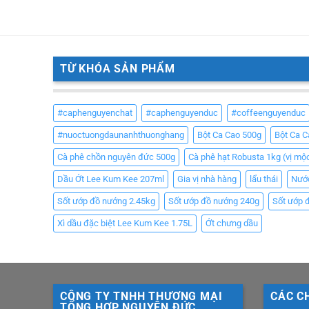
TỪ KHÓA SẢN PHẨM
#caphenguyenchat
#caphenguyenduc
#coffeenguyenduc
#nuoctuongdaunanhthuonghang
Bột Ca Cao 500g
Bột Ca 
Cà phê chồn nguyên đức 500g
Cà phê hạt Robusta 1kg (vị mộ
Dầu Ớt Lee Kum Kee 207ml
Gia vị nhà hàng
lẩu thái
Nướ
Sốt ướp đồ nướng 2.45kg
Sốt ướp đồ nướng 240g
Sốt ướp 
Xì dầu đặc biệt Lee Kum Kee 1.75L
Ớt chưng dầu
CÔNG TY TNHH THƯƠNG MẠI
CÁC C
TỔNG HỢP NGUYÊN ĐỨC