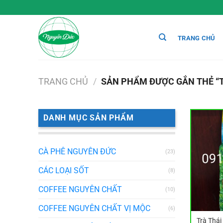
Chuyển
đến
nội
TRANG CHỦ
dung
TRANG CHỦ
/
SẢN PHẨM ĐƯỢC GẮN THẺ “TR
DANH MỤC SẢN PHẨM
CÀ PHÊ NGUYÊN ĐỨC
(23)
CÁC LOẠI SỐT
(8)
COFFEE NGUYÊN CHẤT
(10)
COFFEE NGUYÊN CHẤT VỊ MỘC
(6)
Trà Thái