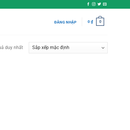
0
0
₫
ĐĂNG NHẬP
quả duy nhất