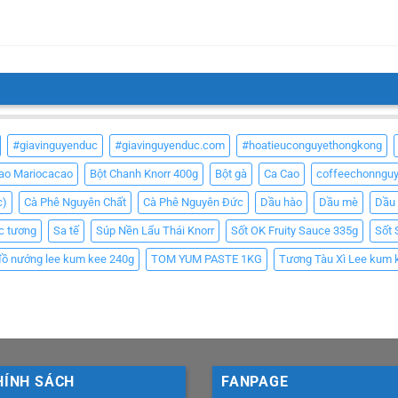
#giavinguyenduc
#giavinguyenduc.com
#hoatieuconguyethongkong
Cao Mariocacao
Bột Chanh Knorr 400g
Bột gà
Ca Cao
coffeechonngu
c)
Cà Phê Nguyên Chất
Cà Phê Nguyên Đức
Dầu hào
Dầu mè
Dầu
c tương
Sa tế
Súp Nền Lẩu Thái Knorr
Sốt OK Fruity Sauce 335g
Sốt 
đồ nướng lee kum kee 240g
TOM YUM PASTE 1KG
Tương Tàu Xì Lee kum 
HÍNH SÁCH
FANPAGE