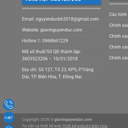
Các hình
Email: nguyenducbh2018@gmail.com
Chính sá
Website: giavinguyenduc.com
Chính sác
Hotline 1: 0968661229
Chính sá
Mã số thuế/Số QĐ thành lập:
Chính sá
3603523206 – 10/01/2018
Địa chỉ: Số 127, Tổ 23, KP5, P.Trảng
Dài, TP. Biên Hòa, T. Đồng Nai
Copyright 2026 ©
giavinguyenduc.com
Tư vấn và thiết kế web
Thiết kế website Biên Hòa