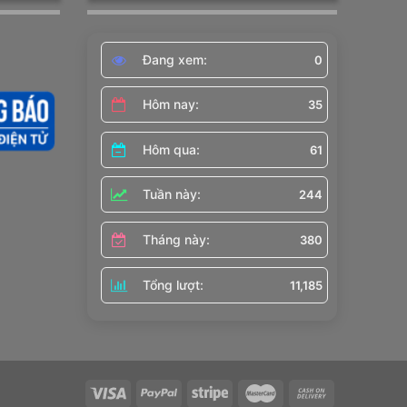
Đang xem:
0
Hôm nay:
35
Hôm qua:
61
Tuần này:
244
Tháng này:
380
Tổng lượt:
11,185