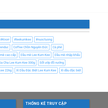
#Knorr
#leekumkee
#nuoctuong
yenduc
Coffee Chồn Nguyên Đức
Cà phê
 mè cao cấp
Dầu mè Lee Kum Kee
Dầu mè nhập khẩu
Sa Cha Lee Kum Kee 330g
Sốt ướp đồ nướng
kee 226g
Xì Dầu Đặc Biệt Lee Kum Kee
Xì dầu đặc biệt
THỐNG KÊ TRUY CẬP