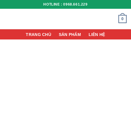
Chuyển
HOTLINE : 0968.661.229
đến
nội
0
dung
TRANG CHỦ
SẢN PHẨM
LIÊN HỆ