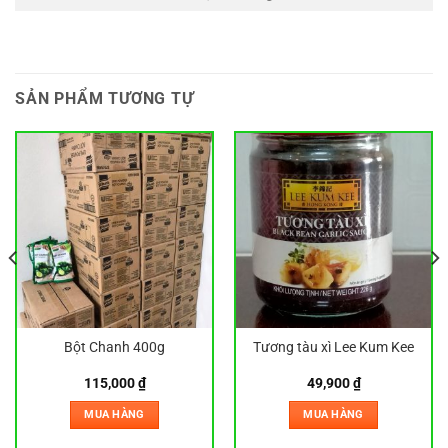
SẢN PHẨM TƯƠNG TỰ
Bột Chanh 400g
Tương tàu xì Lee Kum Kee
115,000
₫
49,900
₫
MUA HÀNG
MUA HÀNG