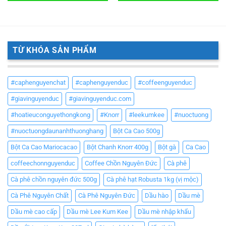
TỪ KHÓA SẢN PHẨM
#caphenguyenchat
#caphenguyenduc
#coffeenguyenduc
#giavinguyenduc
#giavinguyenduc.com
#hoatieuconguyethongkong
#Knorr
#leekumkee
#nuoctuong
#nuoctuongdaunanhthuonghang
Bột Ca Cao 500g
Bột Ca Cao Mariocacao
Bột Chanh Knorr 400g
Bột gà
Ca Cao
coffeechonnguyenduc
Coffee Chồn Nguyên Đức
Cà phê
Cà phê chồn nguyên đức 500g
Cà phê hạt Robusta 1kg (vị mộc)
Cà Phê Nguyên Chất
Cà Phê Nguyên Đức
Dầu hào
Dầu mè
Dầu mè cao cấp
Dầu mè Lee Kum Kee
Dầu mè nhập khẩu