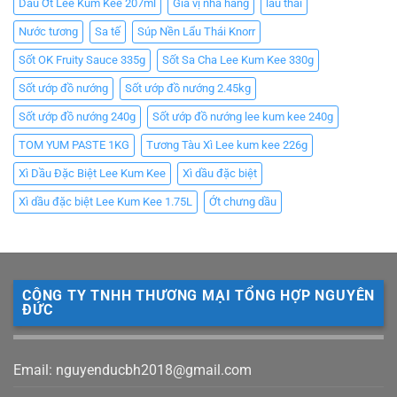
Dầu Ớt Lee Kum Kee 207ml
Gia vị nhà hàng
lẩu thái
Nước tương
Sa tế
Súp Nền Lẩu Thái Knorr
Sốt OK Fruity Sauce 335g
Sốt Sa Cha Lee Kum Kee 330g
Sốt ướp đồ nướng
Sốt ướp đồ nướng 2.45kg
Sốt ướp đồ nướng 240g
Sốt ướp đồ nướng lee kum kee 240g
TOM YUM PASTE 1KG
Tương Tàu Xì Lee kum kee 226g
Xì Dầu Đặc Biệt Lee Kum Kee
Xì dầu đặc biệt
Xì dầu đặc biệt Lee Kum Kee 1.75L
Ớt chưng dầu
CÔNG TY TNHH THƯƠNG MẠI TỔNG HỢP NGUYÊN
ĐỨC
Email: nguyenducbh2018@gmail.com