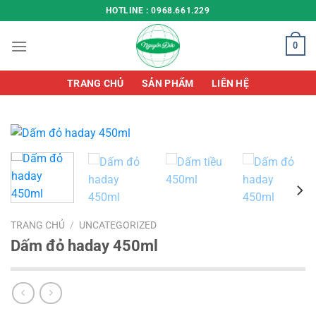
Chuyển
HOTLINE : 0968.661.229
đến
nội
0
dung
TRANG CHỦ
SẢN PHẨM
LIÊN HỆ
TRANG CHỦ
/
UNCATEGORIZED
Dấm đỏ haday 450ml