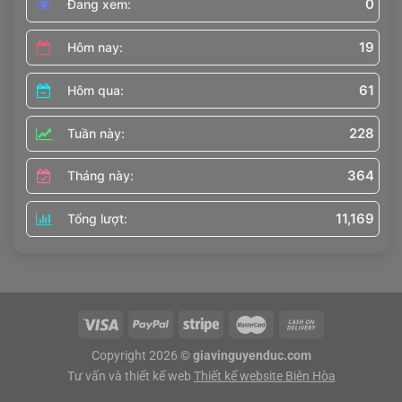
0
Đang xem:
19
Hôm nay:
61
Hôm qua:
228
Tuần này:
364
Tháng này:
11,169
Tổng lượt:
Copyright 2026 ©
giavinguyenduc.com
Tư vấn và thiết kế web
Thiết kế website Biên Hòa