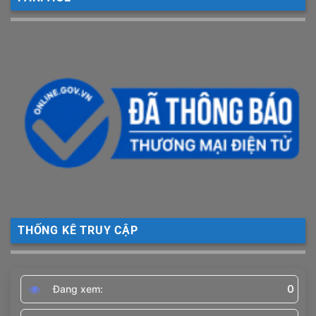
THỐNG KÊ TRUY CẬP
0
Đang xem: