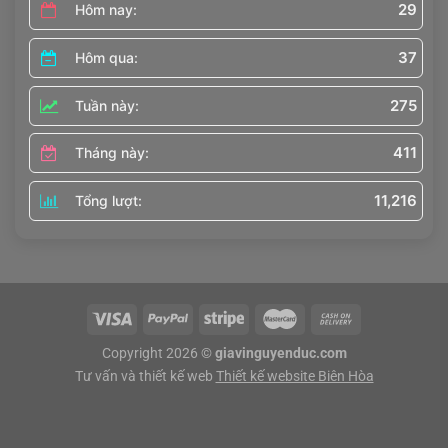
29
Hôm nay:
37
Hôm qua:
275
Tuần này:
411
Tháng này:
11,216
Tổng lượt:
Copyright 2026 ©
giavinguyenduc.com
Tư vấn và thiết kế web
Thiết kế website Biên Hòa