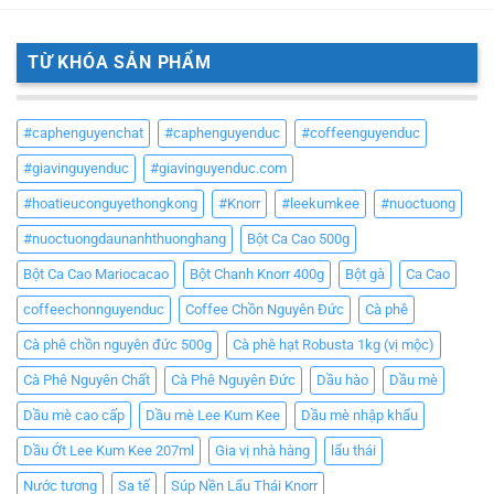
TỪ KHÓA SẢN PHẨM
#caphenguyenchat
#caphenguyenduc
#coffeenguyenduc
#giavinguyenduc
#giavinguyenduc.com
#hoatieuconguyethongkong
#Knorr
#leekumkee
#nuoctuong
#nuoctuongdaunanhthuonghang
Bột Ca Cao 500g
Bột Ca Cao Mariocacao
Bột Chanh Knorr 400g
Bột gà
Ca Cao
coffeechonnguyenduc
Coffee Chồn Nguyên Đức
Cà phê
Cà phê chồn nguyên đức 500g
Cà phê hạt Robusta 1kg (vị mộc)
Cà Phê Nguyên Chất
Cà Phê Nguyên Đức
Dầu hào
Dầu mè
Dầu mè cao cấp
Dầu mè Lee Kum Kee
Dầu mè nhập khẩu
Dầu Ớt Lee Kum Kee 207ml
Gia vị nhà hàng
lẩu thái
Nước tương
Sa tế
Súp Nền Lẩu Thái Knorr