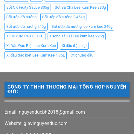
Sốt OK Fruity Sauce 335g
Sốt Sa Cha Lee Kum Kee 330g
Sốt ướp đồ nướng
Sốt ướp đồ nướng 2.45kg
Sốt ướp đồ nướng 240g
Sốt ướp đồ nướng lee kum kee 240g
TOM YUM PASTE 1KG
Tương Tàu Xì Lee kum kee 226g
Xì Dầu Đặc Biệt Lee Kum Kee
Xì dầu đặc biệt
Xì dầu đặc biệt Lee Kum Kee 1.75L
Ớt chưng dầu
CÔNG TY TNHH THƯƠNG MẠI TỔNG HỢP NGUYÊN
ĐỨC
Email: nguyenducbh2018@gmail.com
Website: giavinguyenduc.com