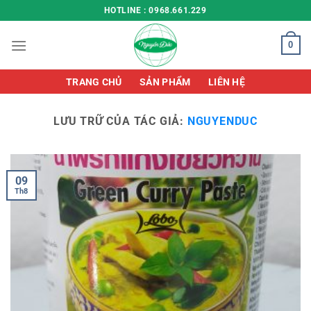
Chuyển
HOTLINE : 0968.661.229
đến
nội
0
dung
TRANG CHỦ
SẢN PHẨM
LIÊN HỆ
LƯU TRỮ CỦA TÁC GIẢ:
NGUYENDUC
09
Th8