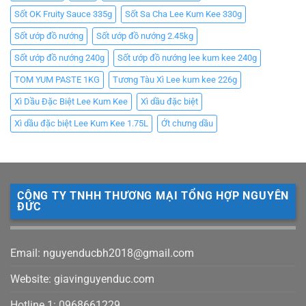
Sốt OK Fruity Sauce 335g
Sốt Sa Cha Lee Kum Kee 330g
Sốt ướp đồ nướng
Sốt ướp đồ nướng 2.45kg
Sốt ướp đồ nướng 240g
Sốt ướp đồ nướng lee kum kee 240g
TOM YUM PASTE 1KG
Tương Tàu Xì Lee kum kee 226g
Xì Dầu Đặc Biệt Lee Kum Kee
Xì dầu đặc biệt
Xì dầu đặc biệt Lee Kum Kee 1.75L
Ớt chưng dầu
CÔNG TY TNHH THƯƠNG MẠI TỔNG HỢP NGUYÊN
ĐỨC
Email: nguyenducbh2018@gmail.com
Website: giavinguyenduc.com
Hotline 1: 0968661229