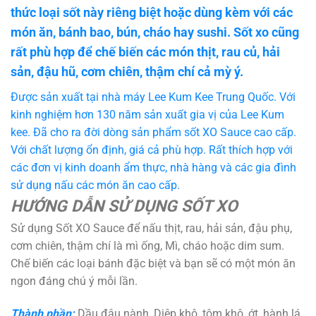
thức loại sốt này riêng biệt hoặc dùng kèm với các
món ăn, bánh bao, bún, cháo hay sushi. Sốt xo cũng
rất phù hợp để chế biến các món thịt, rau củ, hải
sản, đậu hũ, cơm chiên, thậm chí cả mỳ ý.
Được sản xuất tại nhà máy Lee Kum Kee Trung Quốc. Với
kinh nghiệm hơn 130 năm sản xuất gia vị của Lee Kum
kee. Đã cho ra đời dòng sản phẩm sốt XO Sauce cao cấp.
Với chất lượng ổn định, giá cả phù hợp. Rất thích hợp với
các đơn vị kinh doanh ẩm thực, nhà hàng và các gia đình
sử dụng nấu các món ăn cao cấp.
HƯỚNG DẪN SỬ DỤNG SỐT XO
Sử dụng Sốt XO Sauce để nấu thịt, rau, hải sản, đậu phụ,
cơm chiên, thậm chí là mì ống, Mì, cháo hoặc dim sum.
Chế biến các loại bánh đặc biệt và bạn sẽ có một món ăn
ngon đáng chú ý mỗi lần.
Thành phần:
Dầu đậu nành, Diệp khô, tôm khô, ớt, hành lá,