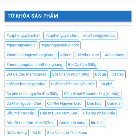
TỪ KHÓA SẢN PHẨM
#caphenguyenchat
#caphenguyenduc
#coffeenguyenduc
#giavinguyenduc
#giavinguyenduc.com
#hoatieuconguyethongkong
#Knorr
#leekumkee
#nuoctuong
#nuoctuongdaunanhthuonghang
Bột Ca Cao 500g
Bột Ca Cao Mariocacao
Bột Chanh Knorr 400g
Bột gà
Ca Cao
coffeechonnguyenduc
Coffee Chồn Nguyên Đức
Cà phê
Cà phê chồn nguyên đức 500g
Cà phê hạt Robusta 1kg (vị mộc)
Cà Phê Nguyên Chất
Cà Phê Nguyên Đức
Dầu hào
Dầu mè
Dầu mè cao cấp
Dầu mè Lee Kum Kee
Dầu mè nhập khẩu
Dầu Ớt Lee Kum Kee 207ml
Gia vị nhà hàng
lẩu thái
Nước tương
Sa tế
Súp Nền Lẩu Thái Knorr