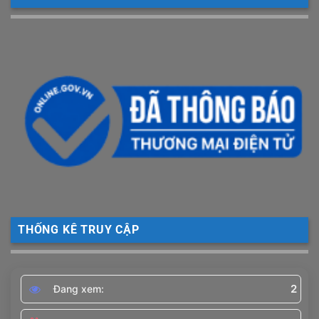
THỐNG KÊ TRUY CẬP
2
Đang xem: