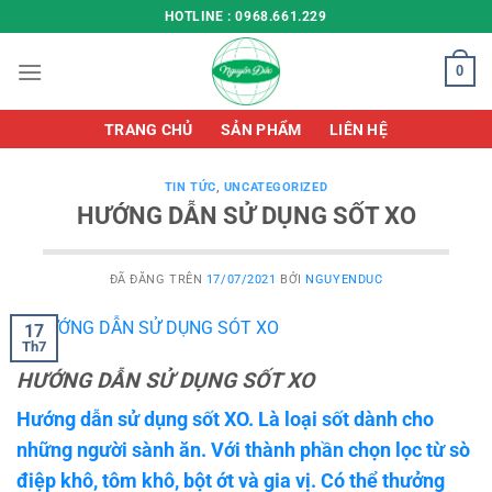
Chuyển
HOTLINE : 0968.661.229
đến
nội
0
dung
TRANG CHỦ
SẢN PHẨM
LIÊN HỆ
TIN TỨC
,
UNCATEGORIZED
HƯỚNG DẪN SỬ DỤNG SỐT XO
ĐÃ ĐĂNG TRÊN
17/07/2021
BỞI
NGUYENDUC
17
Th7
HƯỚNG DẪN SỬ DỤNG SỐT XO
Hướng dẫn sử dụng sốt XO. Là loại sốt dành cho
những người sành ăn. Với thành phần chọn lọc từ sò
điệp khô, tôm khô, bột ớt và gia vị. Có thể thưởng