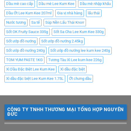
Dầu mè cao cấp
Dầu mè Lee Kum Kee
Dầu mè nhập khẩu
Dầu Ớt Lee Kum Kee 207ml
Gia vị nhà hàng
lẩu thái
Nước tương
Sa tế
Súp Nền Lẩu Thái Knorr
Sốt OK Fruity Sauce 335g
Sốt Sa Cha Lee Kum Kee 330g
Sốt ướp đồ nướng
Sốt ướp đồ nướng 2.45kg
Sốt ướp đồ nướng 240g
Sốt ướp đồ nướng lee kum kee 240g
TOM YUM PASTE 1KG
Tương Tàu Xì Lee kum kee 226g
Xì Dầu Đặc Biệt Lee Kum Kee
Xì dầu đặc biệt
Xì dầu đặc biệt Lee Kum Kee 1.75L
Ớt chưng dầu
CÔNG TY TNHH THƯƠNG MẠI TỔNG HỢP NGUYÊN
ĐỨC