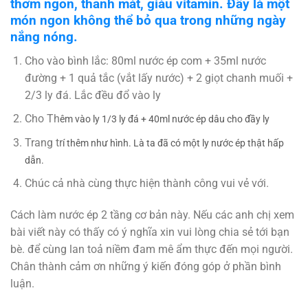
thơm ngon, thanh mát, giàu vitamin. Đây là một
món ngon không thể bỏ qua trong những ngày
nắng nóng.
Cho vào bình lắc: 80ml nước ép com + 35ml nước
đường + 1 quả tắc (vắt lấy nước) + 2 giọt chanh muối +
2/3 ly đá. Lắc đều đổ vào ly
Cho Th
êm v
ào ly 1/3 ly
đ
á + 40ml n
ư
ớc
ép d
âu cho
đ
ầy ly
Trang tr
í th
êm nh
ư h
ình. Là ta đã có một ly nước ép thật hấp
dẫn.
Chúc cả nhà cùng thực hiện thành công vui vẻ với.
Cách làm nước ép 2 tầng cơ bản này. Nếu các anh chị xem
bài viết này có thấy có ý nghĩa xin vui lòng chia sẻ tới bạn
bè. để cùng lan toả niềm đam mê ẩm thực đến mọi người.
Chân thành cảm ơn những ý kiến đóng góp ở phần bình
luận.