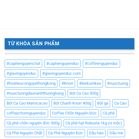
TỪ KHÓA SẢN PHẨM
#caphenguyenchat
#caphenguyenduc
#coffeenguyenduc
#giavinguyenduc
#giavinguyenduc.com
#hoatieuconguyethongkong
#Knorr
#leekumkee
#nuoctuong
#nuoctuongdaunanhthuonghang
Bột Ca Cao 500g
Bột Ca Cao Mariocacao
Bột Chanh Knorr 400g
Bột gà
Ca Cao
coffeechonnguyenduc
Coffee Chồn Nguyên Đức
Cà phê
Cà phê chồn nguyên đức 500g
Cà phê hạt Robusta 1kg (vị mộc)
Cà Phê Nguyên Chất
Cà Phê Nguyên Đức
Dầu hào
Dầu mè