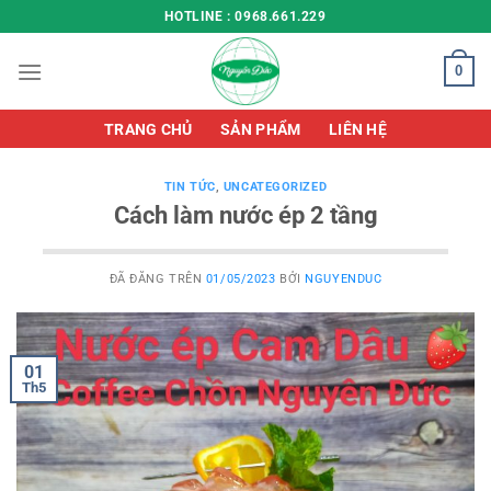
Chuyển
HOTLINE : 0968.661.229
đến
nội
0
dung
TRANG CHỦ
SẢN PHẨM
LIÊN HỆ
TIN TỨC
,
UNCATEGORIZED
Cách làm nước ép 2 tầng
ĐÃ ĐĂNG TRÊN
01/05/2023
BỞI
NGUYENDUC
01
Th5