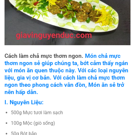
Cách làm chả mực thơm ngon.
Món chả mực
thơm ngon sẻ giúp chúng ta, bớt cảm thấy ngán
với món ăn quen thuộc này. Với các loại nguyên
liệu, gia vị cơ bản. Với cách làm chả mực thơm
ngon theo phong cách vân đồn, Món ăn sẻ trở
nên hấp dẫn.
I. Nguyên Liệu:
500g Mực tươi làm sạch
100g Mộc (giò sống)
50g Bột bắp