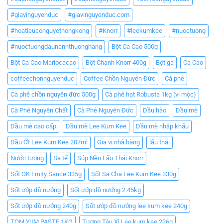
#giavinguyenduc
#giavinguyenduc.com
#hoatieuconguyethongkong
#Knorr
#leekumkee
#nuoctuong
#nuoctuongdaunanhthuonghang
Bột Ca Cao 500g
Bột Ca Cao Mariocacao
Bột Chanh Knorr 400g
Bột gà
Ca Cao
coffeechonnguyenduc
Coffee Chồn Nguyên Đức
Cà phê
Cà phê chồn nguyên đức 500g
Cà phê hạt Robusta 1kg (vị mộc)
Cà Phê Nguyên Chất
Cà Phê Nguyên Đức
Dầu hào
Dầu mè
Dầu mè cao cấp
Dầu mè Lee Kum Kee
Dầu mè nhập khẩu
Dầu Ớt Lee Kum Kee 207ml
Gia vị nhà hàng
lẩu thái
Nước tương
Sa tế
Súp Nền Lẩu Thái Knorr
Sốt OK Fruity Sauce 335g
Sốt Sa Cha Lee Kum Kee 330g
Sốt ướp đồ nướng
Sốt ướp đồ nướng 2.45kg
Sốt ướp đồ nướng 240g
Sốt ướp đồ nướng lee kum kee 240g
TOM YUM PASTE 1KG
Tương Tàu Xì Lee kum kee 226g