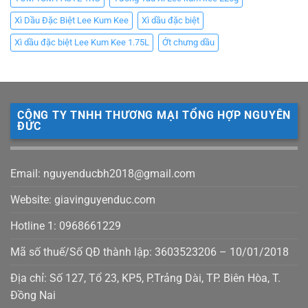
Xì Dầu Đặc Biệt Lee Kum Kee
Xì dầu đặc biệt
Xì dầu đặc biệt Lee Kum Kee 1.75L
Ớt chưng dầu
CÔNG TY TNHH THƯƠNG MẠI TỔNG HỢP NGUYÊN
ĐỨC
Email: nguyenducbh2018@gmail.com
Website: giavinguyenduc.com
Hotline 1: 0968661229
Mã số thuế/Số QĐ thành lập: 3603523206 – 10/01/2018
Địa chỉ: Số 127, Tổ 23, KP5, P.Trảng Dài, TP. Biên Hòa, T.
Đồng Nai