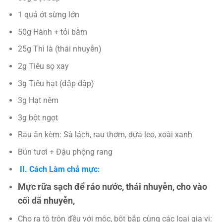
1 quả ớt sừng lớn
50g Hành + tỏi bằm
25g Thì là (thái nhuyễn)
2g Tiêu sọ xay
3g Tiêu hạt (đập dập)
3g Hạt nêm
3g bột ngọt
Rau ăn kèm: Sà lách, rau thơm, dưa leo, xoài xanh
Bún tươi + Đậu phộng rang
II. Cách Làm chả mực:
Mực rữa sạch để ráo nước, thái nhuyễn, cho vào
cối dã nhuyễn,
Cho ra tô trộn đều với mộc, bột bắp cùng các loại gia vị: