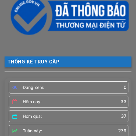
THỐNG KÊ TRUY CẬP
0
Đang xem:
33
Hôm nay:
37
Hôm qua:
279
Tuần này: