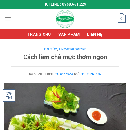
Chuyển
HOTLINE : 0968.661.229
đến
nội
0
dung
TRANG CHỦ
SẢN PHẨM
LIÊN HỆ
TIN TỨC
,
UNCATEGORIZED
Cách làm chả mực thơm ngon
ĐÃ ĐĂNG TRÊN
29/04/2023
BỞI
NGUYENDUC
29
Th4