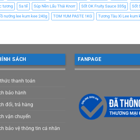
c tương
Sa tế
Súp Nền Lẩu Thái Knorr
Sốt OK Fruity Sauce 335g
Sốt 
đồ nướng lee kum kee 240g
TOM YUM PASTE 1KG
Tương Tàu Xì Lee kum 
HÍNH SÁCH
FANPAGE
 thức thanh toán
ch bảo hành
h đổi, trả hàng
ch vận chuyển
ch bảo vệ thông tin cá nhân