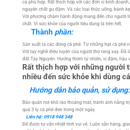
cả phù hợp. Rất thích hợp với các đơn vị kinh doanh
nguyên chất gu đậm. Và các loại thức uống, bánh k
Với phương châm hành động mang đến cho người ti
chất. Vì sức khỏe của người tiêu dùng là trên hết.
Thành
phần:
Sản xuất ra các dòng cà phê. Từ những hạt cà phê ng
Với tay nghề điêu luyện của người thợ rang xay. Đã 
đất Tây Nguyên. Hương thơm tự nhiên, vị đậm, hậu v
Rất thịch hợp với những người
nhiều đến sức khỏe khi dùng cá
Hướng dẫn bảo quản, sử dụng:
Bảo quản nơi khô ráo thoáng mát, tránh ánh nắng trự
quá 3 ly cà phê đen trong một ngày.
Liên hệ: 0918 948 348
Để được tư vấn nhiệt tình vui vẻ. Luôn sẵn hàng, gi