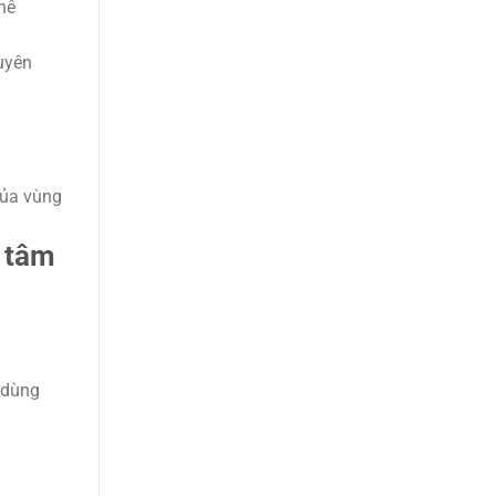
hê
uyên
của vùng
n tâm
 dùng