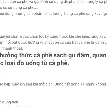
, các quán cà phê và gia đình sử dụng để pha chế những ly cà p
ẹo có sử dụng cà phê….
êu dùng những sản phẩm chất lượng, hàng cà phê rang xay ng
uyên chất, được chọn lọc kỹ càng trước khi chế biên, rang xay.
làm nổi bật được hương vị, chất vốn có của hạt cà phê tứ danh 
ị thanh thoát.
 thưởng thức cà phê sạch gu đậm, qua
c loại đồ uống từ cà phê.
c tiếp. Đẩy kín sau khi mở bịch. Dùng hết trong 14 ngày, không
ao đúng hẹn.