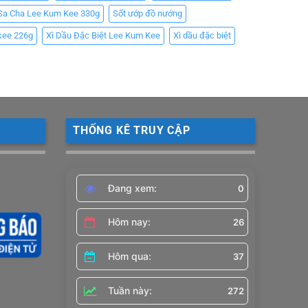
Sa Cha Lee Kum Kee 330g
Sốt ướp đồ nướng
kee 226g
Xì Dầu Đặc Biệt Lee Kum Kee
Xì dầu đặc biệt
THỐNG KÊ TRUY CẬP
Đang xem:
0
Hôm nay:
26
Hôm qua:
37
Tuần này:
272