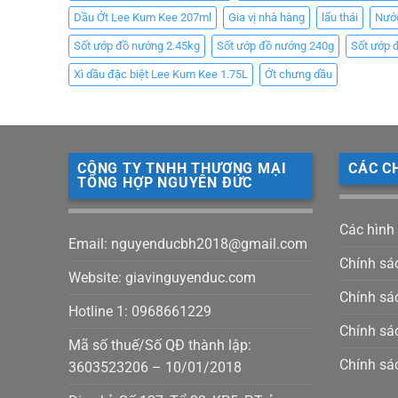
Dầu Ớt Lee Kum Kee 207ml
Gia vị nhà hàng
lẩu thái
Nướ
Sốt ướp đồ nướng 2.45kg
Sốt ướp đồ nướng 240g
Sốt ướp 
Xì dầu đặc biệt Lee Kum Kee 1.75L
Ớt chưng dầu
CÔNG TY TNHH THƯƠNG MẠI
CÁC C
TỔNG HỢP NGUYÊN ĐỨC
Các hình
Email: nguyenducbh2018@gmail.com
Chính sá
Website: giavinguyenduc.com
Chính sác
Hotline 1: 0968661229
Chính sá
Mã số thuế/Số QĐ thành lập:
Chính sá
3603523206 – 10/01/2018