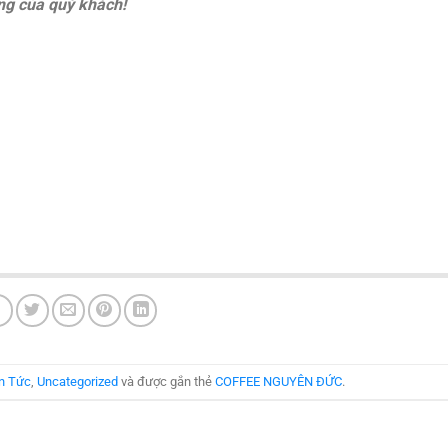
ng của quý khách!
n Tức
,
Uncategorized
và được gắn thẻ
COFFEE NGUYÊN ĐỨC
.