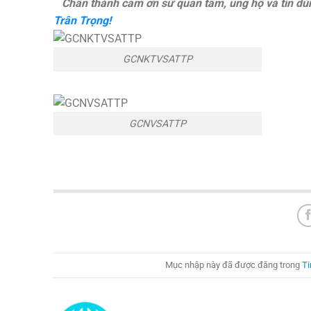
Chân thành cảm ơn sử quan tâm, ủng hộ và tin dù
Trân Trọng!
GCNKTVSATTP
GCNVSATTP
Mục nhập này đã được đăng trong
Ti