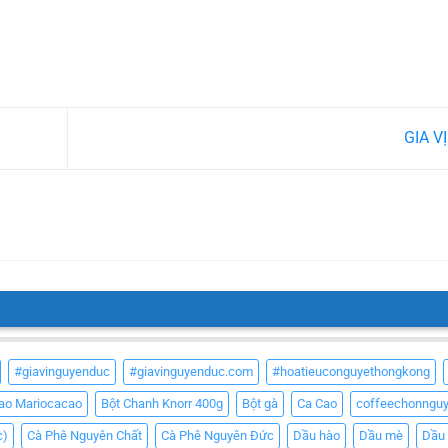
GIA V
#giavinguyenduc
#giavinguyenduc.com
#hoatieuconguyethongkong
Cao Mariocacao
Bột Chanh Knorr 400g
Bột gà
Ca Cao
coffeechonngu
c)
Cà Phê Nguyên Chất
Cà Phê Nguyên Đức
Dầu hào
Dầu mè
Dầu