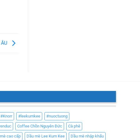
Ị ÂU
#Knorr
#leekumkee
#nuoctuong
yenduc
Coffee Chồn Nguyên Đức
Cà phê
 mè cao cấp
Dầu mè Lee Kum Kee
Dầu mè nhập khẩu