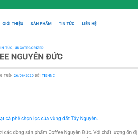
GIỚI THIỆU
SẢN PHẨM
TIN TỨC
LIÊN HỆ
TIN TỨC
,
UNCATEGORIZED
EE NGUYÊN ĐỨC
NG TRÊN
26/06/2020
BỞI
TIENNC
t cà phê chọn lọc của vùng đất Tây Nguyên.
ời các dòng sản phẩm Coffee Nguyên Đức. Với chất lượng ổn đị