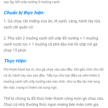
xay 5g; Sốt ướp nướng 3 muỗng canh.
Chuẩn bị thực hiện:
1. Gà chay cắt miếng vừa ăn, ớt xanh, vàng, hành tây rửa
sạch cắt quân cờ.
2. Pha sẵn 2 muỗng canh sốt ướp đồ nướng + 1 muỗng
canh nước lọc + 1 muỗng cà phê dầu mè rồi ướp với gà
chay 15 phút.
Thực Hiện:
Phi
th
ơm hành ba rô, cho gà chay vào xào đều. Khi gần chín cho tất
cả ớt, hành tây vào xào đều. Tiếp tục cho hạt điều và nêm thêm 3
muỗng canh sốt ướp nướng vào xào chín. cho ra đĩa rắc mè rang
lên mặt. trang trí thêm vài cọng ngò.
Thế là chúng ta đã thưc hiện thành công món gà chay xào.
Chúc cả nhà thưởng thức ngon miệng bên mân cơm gia