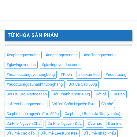
TỪ KHÓA SẢN PHẨM
#caphenguyenchat
#caphenguyenduc
#coffeenguyenduc
#giavinguyenduc
#giavinguyenduc.com
#hoatieuconguyethongkong
#Knorr
#leekumkee
#nuoctuong
#nuoctuongdaunanhthuonghang
Bột Ca Cao 500g
Bột Ca Cao Mariocacao
Bột Chanh Knorr 400g
Bột gà
Ca Cao
coffeechonnguyenduc
Coffee Chồn Nguyên Đức
Cà phê
Cà phê chồn nguyên đức 500g
Cà phê hạt Robusta 1kg (vị mộc)
Cà Phê Nguyên Chất
Cà Phê Nguyên Đức
Dầu hào
Dầu mè
Dầu mè cao cấp
Dầu mè Lee Kum Kee
Dầu mè nhập khẩu