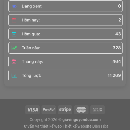
0
Đang xem:
2
Hôm nay:
43
Hôm qua:
328
Tuần này:
464
Tháng này:
11,269
Tổng lượt:
Copyright 2026 ©
giavinguyenduc.com
Tư vấn và thiết kế web
Thiết kế website Biên Hòa