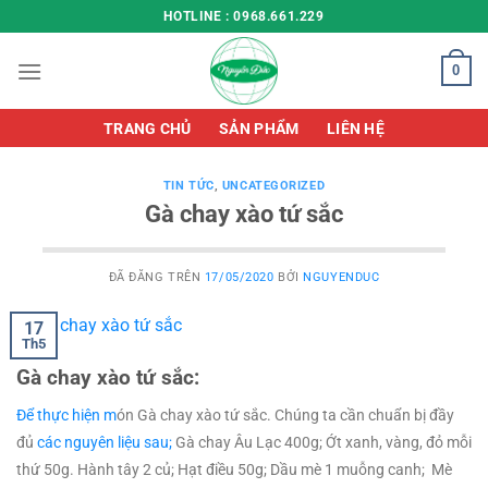
Chuyển
HOTLINE : 0968.661.229
đến
nội
0
dung
TRANG CHỦ
SẢN PHẨM
LIÊN HỆ
TIN TỨC
,
UNCATEGORIZED
Gà chay xào tứ sắc
ĐÃ ĐĂNG TRÊN
17/05/2020
BỞI
NGUYENDUC
17
Th5
Gà chay xào tứ sắc:
Đ
ể th
ực hi
ện m
ón Gà chay xào tứ sắc. Chúng ta cần chuẩn bị đầy
đủ
các nguyên liệu sau;
Gà chay Âu Lạc 400g; Ớt xanh, vàng, đỏ mỗi
thứ 50g. Hành tây 2 củ; Hạt điều 50g; Dầu mè 1 muỗng canh; Mè