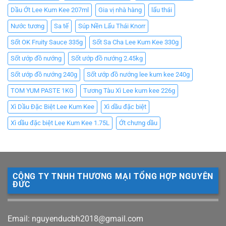
Dầu Ớt Lee Kum Kee 207ml
Gia vị nhà hàng
lẩu thái
Nước tương
Sa tế
Súp Nền Lẩu Thái Knorr
Sốt OK Fruity Sauce 335g
Sốt Sa Cha Lee Kum Kee 330g
Sốt ướp đồ nướng
Sốt ướp đồ nướng 2.45kg
Sốt ướp đồ nướng 240g
Sốt ướp đồ nướng lee kum kee 240g
TOM YUM PASTE 1KG
Tương Tàu Xì Lee kum kee 226g
Xì Dầu Đặc Biệt Lee Kum Kee
Xì dầu đặc biệt
Xì dầu đặc biệt Lee Kum Kee 1.75L
Ớt chưng dầu
CÔNG TY TNHH THƯƠNG MẠI TỔNG HỢP NGUYÊN
ĐỨC
Email: nguyenducbh2018@gmail.com